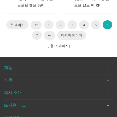
글로브 밸브 Sw
로브 밸브 핸 RF
첫 페이지
1
2
3
4
5
6
7
마지막 페이지
[ 총
7
페이지]
제품
자원
회사 소개
뜨거운 태그