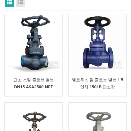
Grid View
List View
단조 스틸 글로브 밸브
벨로우즈 씰 글로브 밸브 1.5
DN15 ASA2500 NPT
인치 150LB 단조강