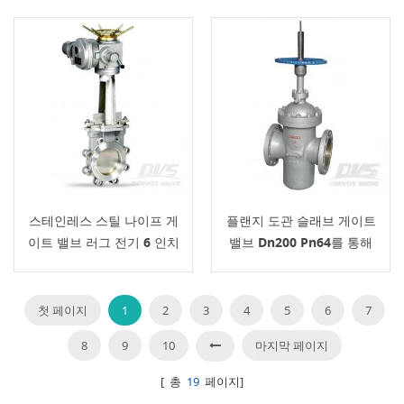
스테인레스 스틸 나이프 게
플랜지 도관 슬래브 게이트
이트 밸브 러그 전기 6 인치
밸브 Dn200 Pn64를 통해
첫 페이지
1
2
3
4
5
6
7
8
9
10
마지막 페이지
[ 총
19
페이지]