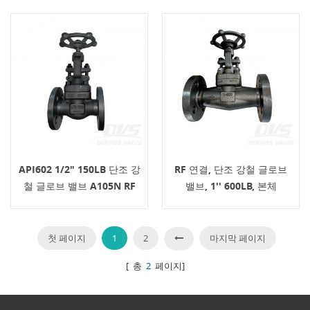
API602 1/2" 150LB 단조 강
RF 연결, 단조 강철 글로브
철 글로브 밸브 A105N RF
밸브, 1'' 600LB, 본체
핸드휠
A105N, API602
첫 페이지
1
2
마지막 페이지
[ 총
2
페이지]