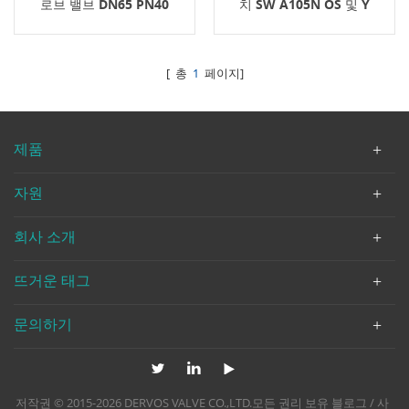
로브 밸브 DN65 PN40
치 SW A105N OS 및 Y
1.0619
[ 총
1
페이지]
제품
자원
회사 소개
뜨거운 태그
문의하기
저작권 © 2015-2026 DERVOS VALVE CO.,LTD.모든 권리 보유
블로그
/
사