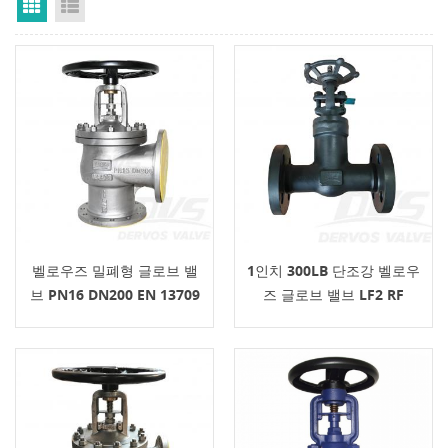
Grid View
List View
벨로우즈 밀폐형 글로브 밸
1인치 300LB 단조강 벨로우
브 PN16 DN200 EN 13709
즈 글로브 밸브 LF2 RF
핸드휠
API602