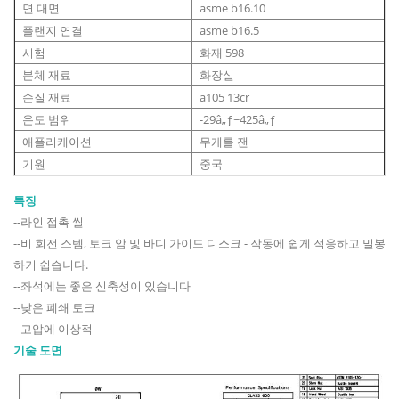
면 대면
asme b16.10
플랜지 연결
asme b16.5
시험
화재 598
본체 재료
화장실
손질 재료
a105 13cr
온도 범위
-29â„ƒ~425â„ƒ
애플리케이션
무게를 잰
기원
중국
특징
--라인 접촉 씰
--비 회전 스템, 토크 암 및 바디 가이드 디스크 - 작동에 쉽게 적응하고 밀봉
하기 쉽습니다.
--좌석에는 좋은 신축성이 있습니다
--낮은 폐쇄 토크
--고압에 이상적
기술 도면