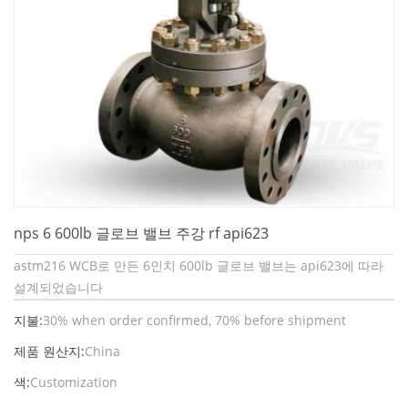
nps 6 600lb 글로브 밸브 주강 rf api623
astm216 WCB로 만든 6인치 600lb 글로브 밸브는 api623에 따라
설계되었습니다
지불:
30% when order confirmed, 70% before shipment
제품 원산지:
China
색:
Customization