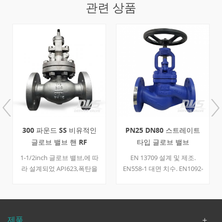
관련 상품
300 파운드 SS 비유적인
PN25 DN80 스트레이트
글로브 밸브 핸 RF
타입 글로브 밸브
EN10213
1-1/2inch 글로브 밸브,에 따
EN 13709 설계 및 제조.
라 설계되었 API623,폭탄을
EN558-1 대면 치수. EN1092-
가지고 있 모 몸 포물선 플러
B1 플랜지 및 치수. EN12266
그의 최적화의 원활한 흐름
시험 및 검사 기준.
다. 이 밸브는 스테인리스로
만들고 있는 수동 핸들과 운
제품