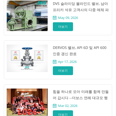
DVS 슬라이딩 블라인드 밸브, 남아
프리카 석유 고객사의 다중 매체 파
이프라인에서 누출 제로 및 완벽한
May 09, 2026
차단 성능 달성
더보기
DERVOS 밸브, API 6D 및 API 600
인증 갱신 완료
Apr 17, 2026
더보기
힘을 하나로 모아 미래를 함께 만들
어 갑시다 --더보스 연례 대규모 행
사가 성공적으로 마무리되었습니
Mar 02, 2026
다
더보기