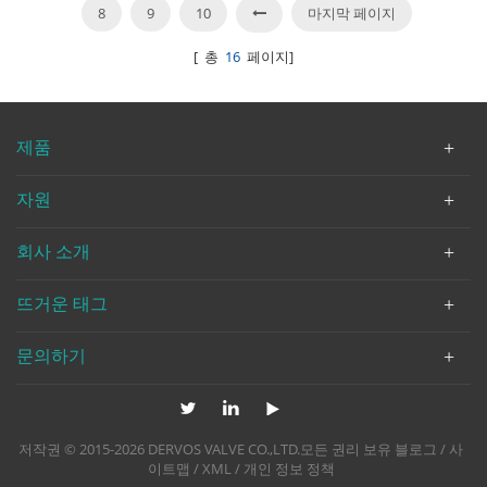
8
9
10
마지막 페이지
[ 총
16
페이지]
제품
자원
회사 소개
뜨거운 태그
문의하기
저작권 © 2015-2026 DERVOS VALVE CO.,LTD.모든 권리 보유
블로그
/
사
이트맵
/
XML
/
개인 정보 정책