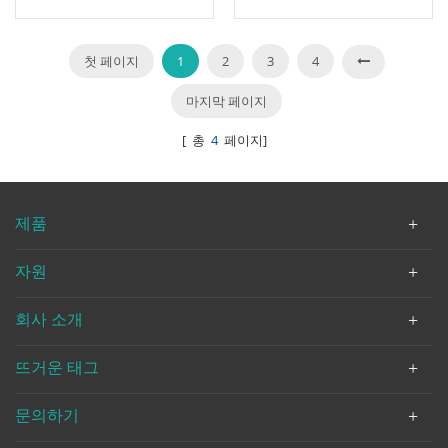
EN12516-1
첫 페이지
1
2
3
4
마지막 페이지
[ 총
4
페이지]
제품
자원
회사 소개
뜨거운 태그
문의하기