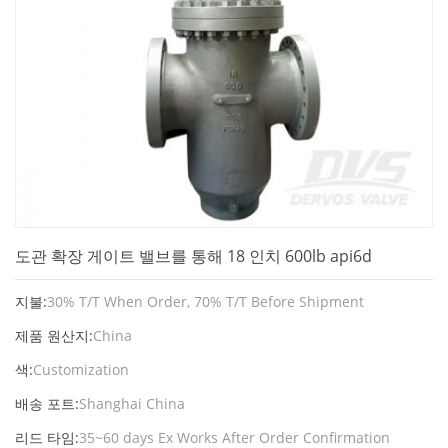
도관 확장 게이트 밸브를 통해 18 인치 600lb api6d
지불:
30% T/T When Order, 70% T/T Before Shipment
제품 원산지:
China
색:
Customization
배송 포트:
Shanghai China
리드 타임:
35~60 days Ex Works After Order Confirmation