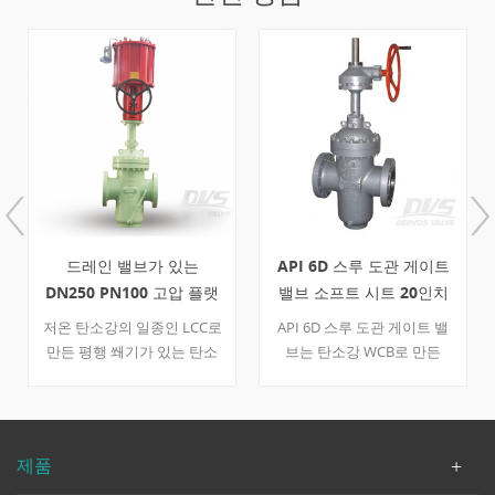
드레인 밸브가 있는
API 6D 스루 도관 게이트
DN250 PN100 고압 플랫
밸브 소프트 시트 20인치
게이트 밸브
600LB
저온 탄소강의 일종인 LCC로
API 6D 스루 도관 게이트 밸
만든 평행 쐐기가 있는 탄소
브는 탄소강 WCB로 만든
강 전경 평면 게이트 밸브,
600LB 플랜지 및 기어박스 연
DN250 PN100으로 극한의 작
결.로 설계되었습니다., 20인
업 조건을 처리할 수 있는 밸
치 게이트 밸브는 전환 구멍
브입니다.
이 없는 부드러운 시트 설계
제품
를 가지고 있습니다..