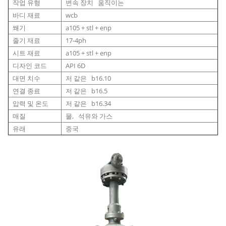
작업 유형
변속 장치 움직이는
바디 재료
wcb
쐐기
a105 + stl + enp
줄기 재료
17-4ph
시트 재료
a105 + stl + enp
디자인 코드
API 6D
대면 치수
저 같은 b16.10
연결 종료
저 같은 b16.5
압력 및 온도
저 같은 b16.34
매질
물, 석유와 가스
유래
중국