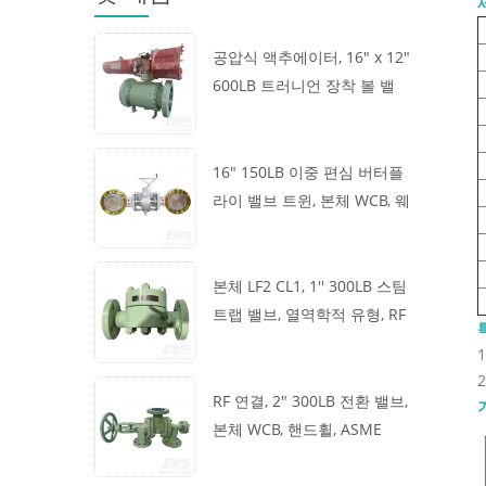
공압식 액추에이터, 16" x 12"
600LB 트러니언 장착 볼 밸
브, 본체 A105, API6D
16" 150LB 이중 편심 버터플
라이 밸브 트윈, 본체 WCB, 웨
이퍼, API609, 터빈
본체 LF2 CL1, 1'' 300LB 스팀
트랩 밸브, 열역학적 유형, RF
연결, GB/T22654
RF 연결, 2" 300LB 전환 밸브,
본체 WCB, 핸드휠, ASME
B16.34