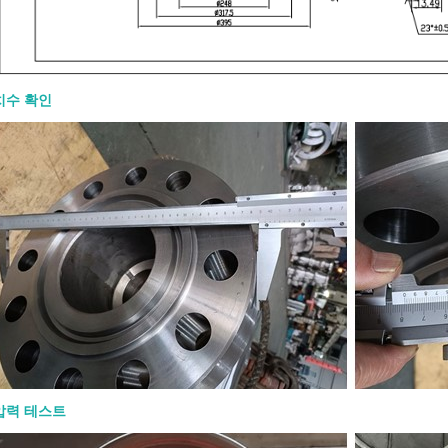
치수 확인
00 게이트 밸브: 설계 특징, 재질 및
RFQ
8-07
0 게이트 밸브는 석유, 천연가스, 석유화학,
전 분야에서 완전 개방 또는 완전 폐쇄
 사용되는 고강도 강철 게이트 밸브입
압력 테스트
 RFQ(견적 요청서)는 크기, 압력 등급,
, 엔드 연결, 작동 방식, 시험 및 문서 요