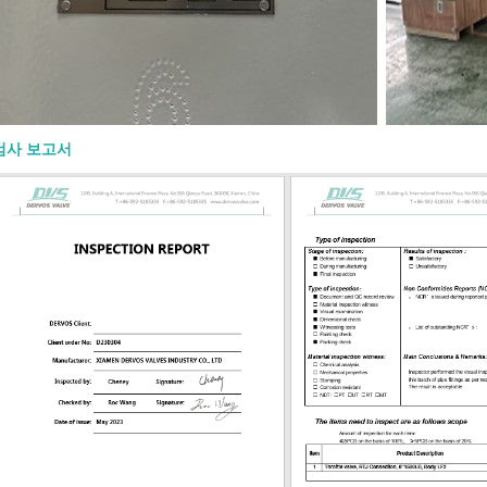
밸브가 열려 있는지 닫혀 있는지 확인하
을 줍니다. OS&Y 구조는 또한 스템 나
력 경계 외부에 유지하여 검사와 유지보
게 할 수 있습니다. 고온 또는 고압 서비
지, 시트, 가스켓, 패킹 및 볼트 재질을
 확인해야 합니다. 밸브가 일반 규격을
도 재질이나 트림이 유체에 적합하지
검사 보고서
할 수 없습니다. API 600 게이트 밸브
 재질 재질 선택은 공정 유체, 운전
 위험 및 압력 등급에 맞아야 합니다. 일
디 및 보닛 재질은 다음과 같습니다: 재
 용도 ASTM A216 WCB 일반 탄소강
M A217 WC6 / WC9 고온 합금강 서비
352 LCB / LCC 저온 서비스 ASTM
8 / CF8M 스테인리스강 또는 부식성 서
렉스 스테인리스강 부식 또는 염화물 함
 트림 선택도 동일하게 중요합니다. 스
 시트 및 하드페이싱은 온도, 유체 및 누
과 호환되어야 합니다. 정유, 증기 또
학 서비스의 �