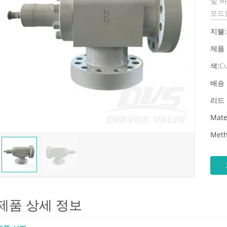
및 
모드는
지불:
제품
색:
C
배송 
리드 
Mate
Meth
제품 상세 정보