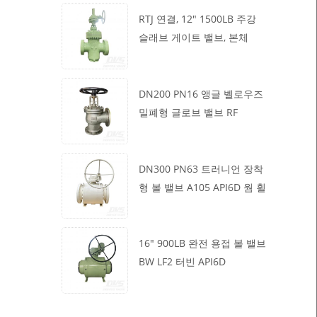
RTJ 연결, 12" 1500LB 주강
슬래브 게이트 밸브, 본체
WCB, 기어박스 작동
DN200 PN16 앵글 벨로우즈
밀폐형 글로브 밸브 RF
1.4408
DN300 PN63 트러니언 장착
형 볼 밸브 A105 API6D 웜 휠
16" 900LB 완전 용접 볼 밸브
BW LF2 터빈 API6D