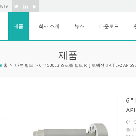
1819
제품
회사 소개
뉴스
다운로드
제품
홈
>
다른 밸브
>
6 "1500LB 스로틀 밸브 RTJ 보넥션 바디 LF2 API59
6 
API
6" 
습니