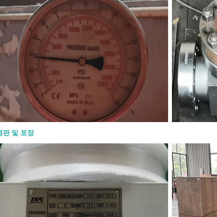
정의해야 합니다. API 600 게이트 밸브
요? 하나의 API 600 게이트 밸브 는
산업용 서비스용으로 설계된 강철 게이
니다. 일반적으로 경량 밸브보다 더 견
 필요한 압력, 온도 및 공정 조건에서
는 차단 기능을 제공해야 하는 곳에 사
API 600은 강철 게이트 밸브에 적용되
다. 일반적으로 볼트 체결 보닛 구조,
및 요크 설계, 상승 스템 작동 방식, 금
면, 플랜지 또는 맞대기 용접 엔드와 관
 구매자에게 중요한 핵심은 간단합니다.
0 게이트 밸브는 조절용이 아니라 차단용
되었습니다. 일반적으로 완전히 열거나
힌 상태로 작동해야 합니다. 주요 설계
명판 및 포장
 600 게이트 밸브의 설계는 강도, 밀봉
신뢰성에 중점을 둡니다. 일반적인 설계
과 같습니다: ● 볼트 체결 보닛 구조 ●
및 요크(OS&Y) 설계 ● 상승 스템 ● 플렉
는 솔리드 웨지 ● 금속 시트 표면 ● 설
교체 가능한 또는 용접 내장형 시트 링
RTJ 또는 맞대기 용접 엔드 ● 핸드휠, 기
는 액추에이터 작동 방식 상승 스템은