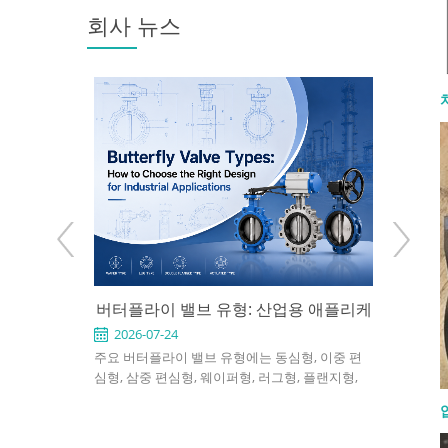
회사 뉴스
: 사용 시점과
버터플라이 밸브 유형: 산업용 애플리케
API 6
 방법
이션에 적합한 설계를 선택하는 방법
2026-07-24
2026-0
 천연가스, 화학,
주요 버터플라이 밸브 유형에는 동심형, 이중 편
API 60
 게이트 밸브
심형, 삼중 편심형, 웨이퍼형, 러그형, 플랜지형,
정유 및 발
를 지정하려면
소프트 시트형, 금속 시트형, 수동식, 공압식 및 전
차단용으로
엔드 연결, 포트
동식 버터플라이 밸브가 포함됩니다. 적절한 선택
니다. 좋은
전 조건을 확인
은 압력, 온도, 유체, 누설 요구 사항, 설치 공간 및
재질, 트림