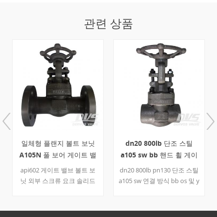
관련 상품
볼트 보닛
dn20 800lb 단조 스틸
1 인치 800lb 게이
어 게이트 밸
a105 sw bb 핸드 휠 게이
BB OSY SW
트 밸브 a105
밸브 볼트 보
dn20 800lb pn130 단조 스틸
1 인치 800lb 게이트
요크 솔리드
a105 sw 연결 방식 bb os 및 y
sw 및 핸드 휠 작동이 
체형 돌출면
핸드 휠 작동 게이트 밸브 바
API 602에 따라 설계
n 바디 트림
디 및 보닛 a105 api600 트림
다. 스테인리스 스틸 f3
lb 1/2 인치
8 시트 410 + stl 웨지 420 스
이트 밸브는 볼트로 고