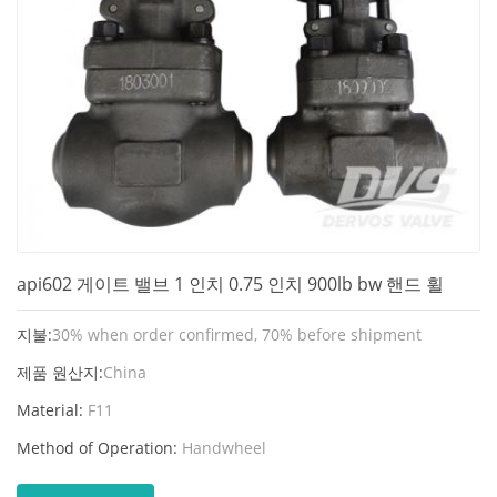
api602 게이트 밸브 1 인치 0.75 인치 900lb bw 핸드 휠
지불:
30% when order confirmed, 70% before shipment
제품 원산지:
China
Material:
F11
Method of Operation:
Handwheel