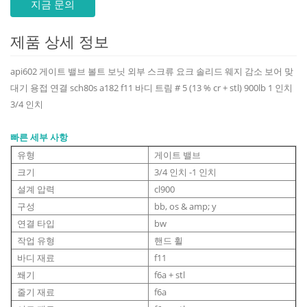
지금 문의
제품 상세 정보
api602 게이트 밸브 볼트 보닛 외부 스크류 요크 솔리드 웨지 감소 보어 맞
대기 용접 연결 sch80s a182 f11 바디 트림 # 5 (13 % cr + stl) 900lb 1 인치
3/4 인치
빠른 세부 사항
유형
게이트 밸브
크기
3/4 인치 -1 인치
설계 압력
cl900
구성
bb, os & amp; y
연결 타입
bw
작업 유형
핸드 휠
바디 재료
f11
쐐기
f6a + stl
줄기 재료
f6a