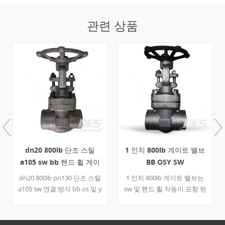
관련 상품
1 인치 800lb 게이트 밸브
구멍 단조 게이트 밸브, 용
BB OSY SW
접 된 보닛, 일체형 플랜지
1 인치 800lb 게이트 밸브는
중국 용접 보닛 게이트 밸브
sw 및 핸드 휠 작동이 포함 된
생산자가 제작 된 보어 단조
API 602에 따라 설계되었습니
스틸 게이트 밸브, A105N, 1 /
다. 스테인리스 스틸 f316 게
2-4 인치, 150-1500 LB, 용접
이트 밸브는 볼트로 고정 된
보닛, 일체형 플랜지.