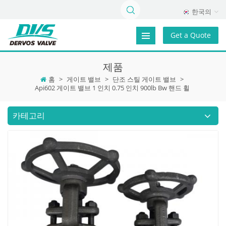
한국의
Get a Quote
제품
홈
>
게이트 밸브
>
단조 스틸 게이트 밸브
>
Api602 게이트 밸브 1 인치 0.75 인치 900lb Bw 핸드 휠
카테고리