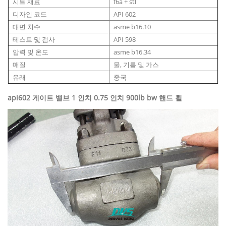
시트 재료
f6a + stl
디자인 코드
API 602
대면 치수
asme b16.10
테스트 및 검사
API 598
압력 및 온도
asme b16.34
매질
물, 기름 및 가스
유래
중국
api602 게이트 밸브 1 인치 0.75 인치 900lb bw 핸드 휠