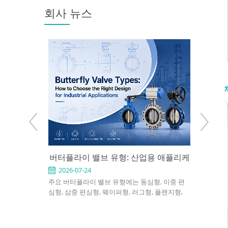
회사 뉴스
: 사용 시점과
버터플라이 밸브 유형: 산업용 애플리케
API 6
 방법
이션에 적합한 설계를 선택하는 방법
2026-07-24
2026-0
 천연가스, 화학,
주요 버터플라이 밸브 유형에는 동심형, 이중 편
API 60
 게이트 밸브
심형, 삼중 편심형, 웨이퍼형, 러그형, 플랜지형,
정유 및 발
를 지정하려면
소프트 시트형, 금속 시트형, 수동식, 공압식 및 전
차단용으로
엔드 연결, 포트
동식 버터플라이 밸브가 포함됩니다. 적절한 선택
니다. 좋은
전 조건을 확인
은 압력, 온도, 유체, 누설 요구 사항, 설치 공간 및
재질, 트림