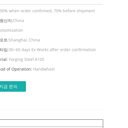
30% when order confirmed, 70% before shipment
 원산지:
China
ustomization
포트:
Shanghai, China
타임:
30~60 days Ex Works after order confirmation
rial:
Forging Steel A105
od of Operation:
Handwheel
지금 문의