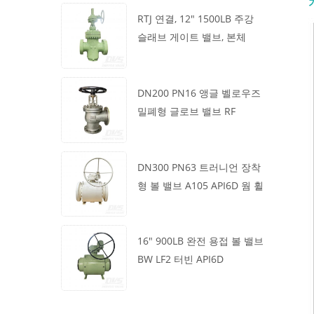
RTJ 연결, 12" 1500LB 주강
슬래브 게이트 밸브, 본체
WCB, 기어박스 작동
DN200 PN16 앵글 벨로우즈
밀폐형 글로브 밸브 RF
1.4408
DN300 PN63 트러니언 장착
형 볼 밸브 A105 API6D 웜 휠
16" 900LB 완전 용접 볼 밸브
BW LF2 터빈 API6D