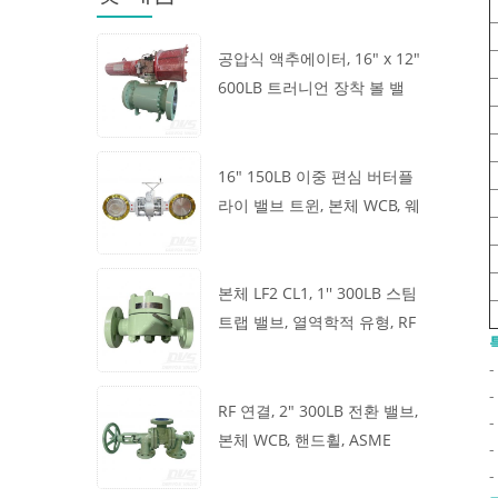
공압식 액추에이터, 16" x 12"
600LB 트러니언 장착 볼 밸
브, 본체 A105, API6D
16" 150LB 이중 편심 버터플
라이 밸브 트윈, 본체 WCB, 웨
이퍼, API609, 터빈
본체 LF2 CL1, 1'' 300LB 스팀
트랩 밸브, 열역학적 유형, RF
연결, GB/T22654
RF 연결, 2" 300LB 전환 밸브,
본체 WCB, 핸드휠, ASME
B16.34