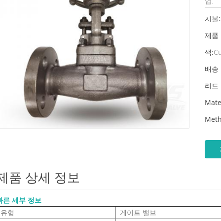
업
.
지불:
제품
색:
C
배송 
리드 
Mate
Meth
제품 상세 정보
빠른 세부 정보
유형
게이트 밸브