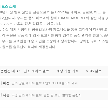
밸브가 열려 있는지 닫혀 있는지 확인하
을 줍니다. OS&Y 구조는 또한 스템 나
더보스 소개
력 경계 외부에 유지하여 검사와 유지보
10년 이상 밸브 산업을 전문으로 하는 Dervos는 게이트, 글로브, 체크,
게 할 수 있습니다. 고온 또는 고압 서비
되었습니다. 우리는 현지 파트너와 함께 LUKOIL, MOL, YPF와 같은 석
지, 시트, 가스켓, 패킹 및 볼트 재질을
Dervos는 다음과 같은 장점을 보여줍니다.
 확인해야 합니다. 밸브가 일반 규격을
도 재질이나 트림이 유체에 적합하지
1. 수십 개의 안정적인 공급업체와의 파트너십을 통해 고객에게 다양한 고
할 수 없습니다. API 600 게이트 밸브
2. 각 주문은 납품 전에 검사 보고서를 통해 엄격한 품질 관리를 받고 있습
 재질 재질 선택은 공정 유체, 운전
3. 우리는 고객만큼 배송 시간을 소중하게 생각합니다. 강력한 구매 시스
 위험 및 압력 등급에 맞아야 합니다. 일
4. 원스톱 솔루션이 적시에 제공됩니다.
디 및 보닛 재질은 다음과 같습니다: 재
 용도 ASTM A216 WCB 일반 탄소강
M A217 WC6 / WC9 고온 합금강 서비
352 LCB / LCC 저온 서비스 ASTM
8 / CF8M 스테인리스강 또는 부식성 서
관련된 태그 :
단조 게이트 밸브
재생 가능 좌석
A105 밸브
렉스 스테인리스강 부식 또는 염화물 함
 트림 선택도 동일하게 중요합니다. 스
 시트 및 하드페이싱은 온도, 유체 및 누
이전:
단조 강철 게이트 밸브 1 인치 300LB 솔리드 웨지
과 호환되어야 합니다. 정유, 증기 또
학 서비스의 �
다음:
구멍 단조 게이트 밸브, 용접 된 보닛, 일체형 플랜지