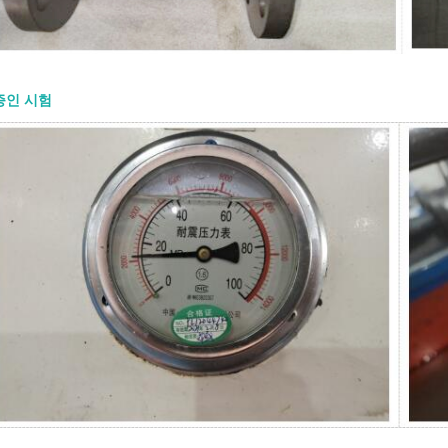
정의해야 합니다. API 600 게이트 밸브
요? 하나의 API 600 게이트 밸브 는
산업용 서비스용으로 설계된 강철 게이
니다. 일반적으로 경량 밸브보다 더 견
 필요한 압력, 온도 및 공정 조건에서
증인 시험
는 차단 기능을 제공해야 하는 곳에 사
API 600은 강철 게이트 밸브에 적용되
다. 일반적으로 볼트 체결 보닛 구조,
및 요크 설계, 상승 스템 작동 방식, 금
면, 플랜지 또는 맞대기 용접 엔드와 관
 구매자에게 중요한 핵심은 간단합니다.
0 게이트 밸브는 조절용이 아니라 차단용
되었습니다. 일반적으로 완전히 열거나
힌 상태로 작동해야 합니다. 주요 설계
 600 게이트 밸브의 설계는 강도, 밀봉
신뢰성에 중점을 둡니다. 일반적인 설계
과 같습니다: ● 볼트 체결 보닛 구조 ●
및 요크(OS&Y) 설계 ● 상승 스템 ● 플렉
는 솔리드 웨지 ● 금속 시트 표면 ● 설
교체 가능한 또는 용접 내장형 시트 링
RTJ 또는 맞대기 용접 엔드 ● 핸드휠, 기
는 액추에이터 작동 방식 상승 스템은