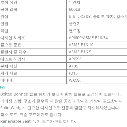
호칭 직경
1 인치
공칭 압력
600LB
건설
비비 ; OS&Y; 솔리드 웨지; 감소
연결
플랜지
작업
핸드휠
디자인 & 제조
API600/ASME B16.34
끝으로 종료
ASME B16.10
플랜지 끝 치수
ASME B16.5
테스트 & 검사
API598
본체 재질
A105
쐐기 재료
F316
미디어
W.O.G.
특징
- Bolted Bonnet: 밸브 몸체와 보닛이 함께 볼트로 고정되어 있습니다.
- 라이징 스템: 구조가 클수록 더 많은 공간과 장시간 개방이 필요합니다.
- Solid Wedge : 견고한 디자인으로 진동과 떨림도 최소화하였습니다.
- 축소 포트: 표준 포트이기도 합니다.
- Renewable Seat: 유지 보수가 편리합니다.