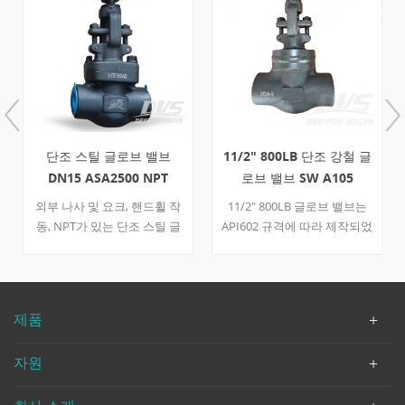
단조 스틸 글로브 밸브
11/2" 800LB 단조 강철 글
DN15 ASA2500 NPT
로브 밸브 SW A105
API602
외부 나사 및 요크, 핸드휠 작
11/2" 800LB 글로브 밸브는
동, NPT가 있는 단조 스틸 글
API602 규격에 따라 제작되었
로브 밸브는 A105로 만들어
습니다. 밸브 본체는
졌으며 BS5352에 따라 설계
A105+STL로 제작되었습니다.
되었습니다.
용접 보닛의 구조적 특성을
가지고 있습니다. 연결 모드
제품
는 SW이며 핸드 휠 작동 모드
가 있습니다.
자원