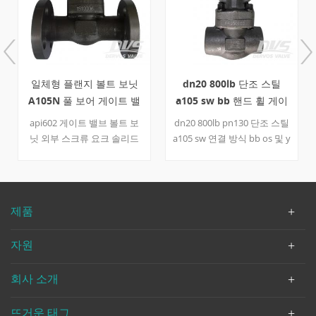
일체형 플랜지 볼트 보닛
dn20 800lb 단조 스틸
A105N 풀 보어 게이트 밸
a105 sw bb 핸드 휠 게이
브
트 밸브 a105
api602 게이트 밸브 볼트 보
dn20 800lb pn130 단조 스틸
닛 외부 스크류 요크 솔리드
a105 sw 연결 방식 bb os 및 y
웨지 풀 보어 일체형 돌출면
핸드 휠 작동 게이트 밸브 바
플랜지 연결 a105n 바디 트림
디 및 보닛 a105 api600 트림
13cr 150lb 300lb 1/2 인치
8 시트 410 + stl 웨지 420 스
3/4 인치 a182 f6a 시트 / 웨지
템 410 가스켓 304+ 흑연 디
제품
/ 줄기, 304+ 흑연 / 가스켓 &
자인 및 제조 api602 대면
nbsp;
ansi b16.11 용접 엔드 치수
자원
API 602 테스트 및 검사 API
508. 빠른 세부 사항 유형 게
회사 소개
이트 밸브 크기 dn20 압력
800 파운드 구성 bb, OS &
amp; y 연결 sw 작동 모드 핸
뜨거운 태그