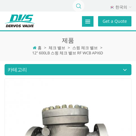
한국의
Get a Quote
제품
홈
>
체크 밸브
>
스윙 체크 밸브
>
12" 600LB 스윙 체크 밸브 RF WCB API6D
카테고리