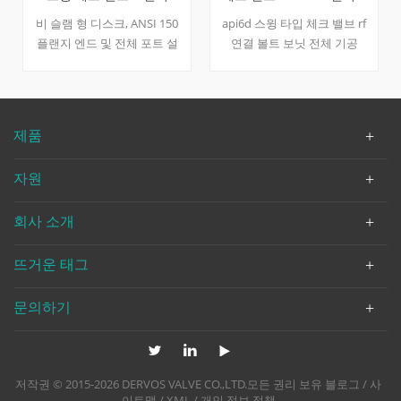
150l
인치
비 슬램 형 디스크, ANSI 150
api6d 스윙 타입 체크 밸브 rf
플랜지 엔드 및 전체 포트 설
연결 볼트 보닛 전체 기공
계의 스테인리스 스틸 cf8 논
wcb 바디, wcb + 13cr 디스크,
리턴 밸브 기능. 빠른 세부 사
a105 + 13cr 시트 링, wcb 힌
항 유형 비 리턴 밸브 (체크
지. -29 ℃ ~ + 425 ℃에있는 적
밸브) 크기 8 인치 설계 압력
당한 온도 빠른 세부 사항 유
제품
수업 150 구성 비 슬램 타입
형 스윙 체크 밸브 크기 4 인
연결 rf 플랜지 디자인 및 제
치 -6 인치 설계 압력 cl600 구
자원
조 저 같은 b16.34 끝으로 종
성 bc, 스윙 타입 연결 타입 플
료 저 같은 b16.10 연결 저 같
랜지 작업 유형 - 바디 재료
회사 소개
은 b16.5 압력 및 온도 저 같
wcb 디스크 재료 wcb + 13cr
은 b16.34 테스트 & amp;
힌지 재료 wcb 시트 재료
검사 API 598 바디 재료
a105 + 13cr 디자인 코드 API
뜨거운 태그
a351 cf8 트림 재료 ss304 미
6D 대면 치수 asme b16.10 테
디어 w.o.g. dervos 밸브에 사
스트 및 검사 API 598 압력 및
문의하기
용 가능한 수정 밸브 압력 밸
온도 asme b16.34 매질 물, 기
브 크기 보어 감소 & amp; 보
름 및 가스 유래 중국
어 바디 & amp; 트림 재질 (디
스크, 시트, 핀, 스프링) 엔드
저작권 © 2015-2026 DERVOS VALVE CO.,LTD.모든 권리 보유
블로그
/
사
연결 (플랜지, bw, sw, 스레드,
이트맵
/
XML
/
개인 정보 정책