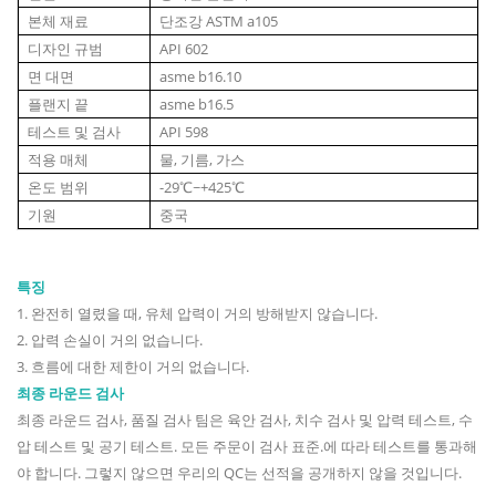
본체 재료
단조강 ASTM a105
디자인 규범
API 602
면 대면
asme b16.10
플랜지 끝
asme b16.5
테스트 및 검사
API 598
적용 매체
물, 기름, 가스
온도 범위
-29℃~+425℃
기원
중국
특징
1
.
완전히 열렸을 때, 유체 압력이 거의 방해받지 않습니다.
2. 압력 손실이 거의 없습니다.
3. 흐름에 대한 제한이 거의 없습니다.
최종 라운드 검사
최종 라운드 검사, 품질 검사 팀은 육안 검사, 치수 검사 및 압력 테스트, 수
압 테스트 및 공기 테스트. 모든 주문이 검사 표준.에 따라 테스트를 통과해
야 합니다. 그렇지 않으면 우리의 QC는 선적을 공개하지 않을 것입니다.