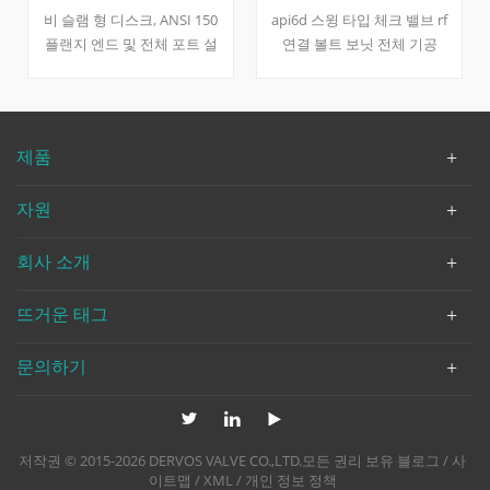
150l
인치
비 슬램 형 디스크, ANSI 150
api6d 스윙 타입 체크 밸브 rf
플랜지 엔드 및 전체 포트 설
연결 볼트 보닛 전체 기공
계의 스테인리스 스틸 cf8 논
wcb 바디, wcb + 13cr 디스크,
리턴 밸브 기능. 빠른 세부 사
a105 + 13cr 시트 링, wcb 힌
항 유형 비 리턴 밸브 (체크
지. -29 ℃ ~ + 425 ℃에있는 적
밸브) 크기 8 인치 설계 압력
당한 온도 빠른 세부 사항 유
제품
수업 150 구성 비 슬램 타입
형 스윙 체크 밸브 크기 4 인
연결 rf 플랜지 디자인 및 제
치 -6 인치 설계 압력 cl600 구
자원
조 저 같은 b16.34 끝으로 종
성 bc, 스윙 타입 연결 타입 플
료 저 같은 b16.10 연결 저 같
랜지 작업 유형 - 바디 재료
회사 소개
은 b16.5 압력 및 온도 저 같
wcb 디스크 재료 wcb + 13cr
은 b16.34 테스트 & amp;
힌지 재료 wcb 시트 재료
검사 API 598 바디 재료
a105 + 13cr 디자인 코드 API
뜨거운 태그
a351 cf8 트림 재료 ss304 미
6D 대면 치수 asme b16.10 테
디어 w.o.g. dervos 밸브에 사
스트 및 검사 API 598 압력 및
문의하기
용 가능한 수정 밸브 압력 밸
온도 asme b16.34 매질 물, 기
브 크기 보어 감소 & amp; 보
름 및 가스 유래 중국
어 바디 & amp; 트림 재질 (디
스크, 시트, 핀, 스프링) 엔드
저작권 © 2015-2026 DERVOS VALVE CO.,LTD.모든 권리 보유
블로그
/
사
연결 (플랜지, bw, sw, 스레드,
이트맵
/
XML
/
개인 정보 정책