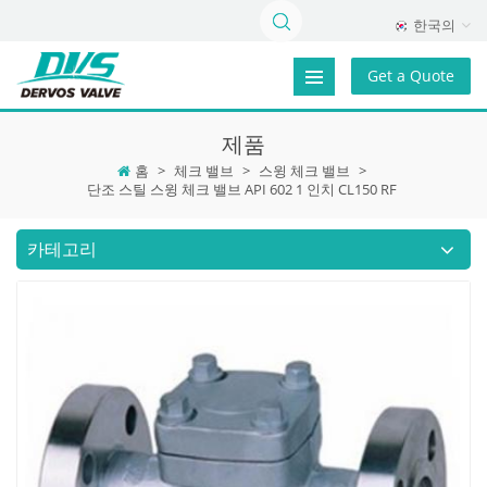
한국의
Get a Quote
제품
홈
>
체크 밸브
>
스윙 체크 밸브
>
단조 스틸 스윙 체크 밸브 API 602 1 인치 CL150 RF
카테고리