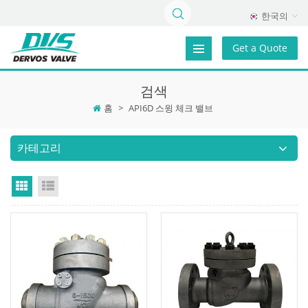
한국의
Get a Quote
검색
홈
>
API6D 스윙 체크 밸브
카테고리
Grid View
List View