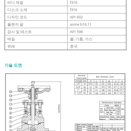
바디 재질
f316
디스크 소재
f316
디자인 코드
API 602
플랜지 끝
asme b16.11
검사 및 테스트
API 598
매질
물, 기름, 가스
유래
중국
기술 도면