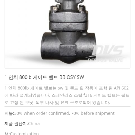
1 인치 800lb 게이트 밸브 BB OSY SW
1 인치 800lb 게이트 밸브는 sw 및 핸드 휠 작동이 포함 된 API 602
에 따라 설계되었습니다. 스테인리스 스틸 f316 게이트 밸브는 볼트
로 고정 된 보닛, 외부 나사 및 요크 구조로되어 있습니다.
지불:
30% when order confirmed, 70% before shipment
제품 원산지:
China
색:
Customization