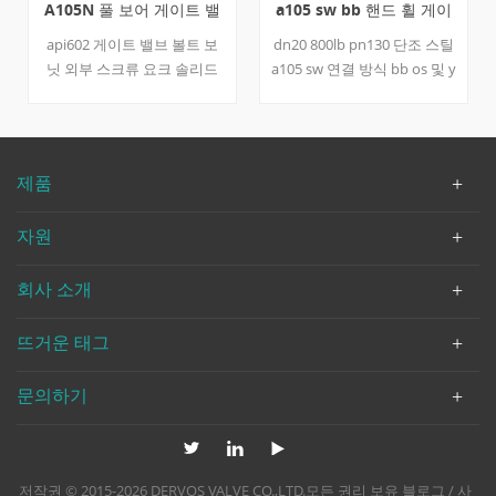
A105N 풀 보어 게이트 밸
a105 sw bb 핸드 휠 게이
브
트 밸브 a105
api602 게이트 밸브 볼트 보
dn20 800lb pn130 단조 스틸
닛 외부 스크류 요크 솔리드
a105 sw 연결 방식 bb os 및 y
웨지 풀 보어 일체형 돌출면
핸드 휠 작동 게이트 밸브 바
플랜지 연결 a105n 바디 트림
디 및 보닛 a105 api600 트림
13cr 150lb 300lb 1/2 인치
8 시트 410 + stl 웨지 420 스
3/4 인치 a182 f6a 시트 / 웨지
템 410 가스켓 304+ 흑연 디
제품
/ 줄기, 304+ 흑연 / 가스켓 &
자인 및 제조 api602 대면
nbsp;
ansi b16.11 용접 엔드 치수
자원
API 602 테스트 및 검사 API
508. 빠른 세부 사항 유형 게
회사 소개
이트 밸브 크기 dn20 압력
800 파운드 구성 bb, OS &
amp; y 연결 sw 작동 모드 핸
뜨거운 태그
드 휠 바디 재료 a105 덮개
a105 디자인 및 제조 API 602
문의하기
연결 종료 API 602 검사 API
598 온도 범위 -29 ℃ ~ + 425
℃ 매질 기름, 물, 가스
저작권 © 2015-2026 DERVOS VALVE CO.,LTD.모든 권리 보유
블로그
/
사