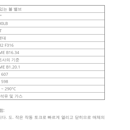
있는 볼 밸브
"
00LB
T
렛대
82 F316
ME B16.34
조사의 기준
ME B1.20.1
 607
 598
 ~ 290°C
 석유 및 가스
함;
습니다. 도. 작은 작동 토크로 빠르게 열리고 닫히므로 매체의