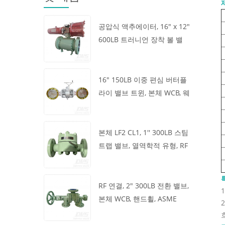
공압식 액추에이터, 16" x 12"
600LB 트러니언 장착 볼 밸
브, 본체 A105, API6D
16" 150LB 이중 편심 버터플
라이 밸브 트윈, 본체 WCB, 웨
이퍼, API609, 터빈
본체 LF2 CL1, 1'' 300LB 스팀
트랩 밸브, 열역학적 유형, RF
연결, GB/T22654
RF 연결, 2" 300LB 전환 밸브,
본체 WCB, 핸드휠, ASME
B16.34