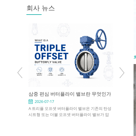
회사 뉴스
용 애플리케
삼중 편심 버터플라이 밸브란 무엇인가
API 602
택하는 방법
Use It 
2026-07-17
2026-0
형, 이중 편
A 트리플 오프셋 버터플라이 밸브은 기존의 탄성
An API 602
, 플랜지형,
시트형 또는 더블 오프셋 버터플라이 밸브가 압
compact, s
, 공압식 및 전
력, 온도 또는 누설 요구사항을 충족하지 못하는
petroleum,
. 적절한 선택
응용 분야를 위해 설계된 고성능 차단 밸브입니
industrial 
, 설치 공간 및
다. 3중 오프셋 밀봉 설계를 사용하여 작동 중 디
confirm si