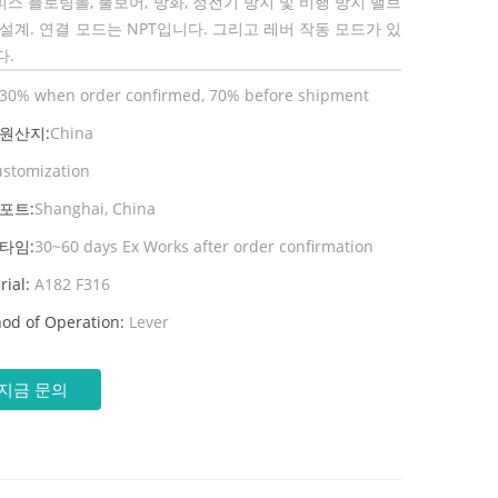
피스 플로팅볼, 풀보어, 방화, 정전기 방지 및 비행 방지 밸브
설계. 연결 모드는 NPT입니다. 그리고 레버 작동 모드가 있
다.
30% when order confirmed, 70% before shipment
 원산지:
China
ustomization
포트:
Shanghai, China
타임:
30~60 days Ex Works after order confirmation
rial:
A182 F316
od of Operation:
Lever
지금 문의