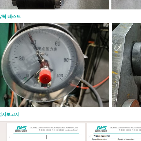
connection, port type, trim, seat,
andard, and service conditions.
n API 602 Forged Gate Valve? An API
압력 테스트
 gate valve is a compact steel gate
ufactured to API 602 requirements.
vers gate, globe, and check valves
DN 100 / NPS 4 and smaller in
 and natural gas industry
s. Unlike large cast steel gate valves,
e valves are usually selected for
iping systems where pressure,
e, vibration, or compact installation
Forged construction provides a dense
tructure, which is useful for high-
nd critical service. In simple terms,
often the better fit when the line is
 the service is demanding. When
u Use an API 602 Forged Gate Valve?
검사보고서
I 602 forged gate valve when the
 requires reliable isolation in a
iping system. It is commonly used in
, chemical plants, power plants, oil