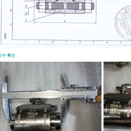
치수 확인
 Forged Gate Valve: When to
and How to Specify the Right
7-31
 forged gate valve is used for
Design
mall-bore gate valve service in
 natural gas, chemical, power, and
piping. To specify the right design,
ze, pressure class, material, bonnet