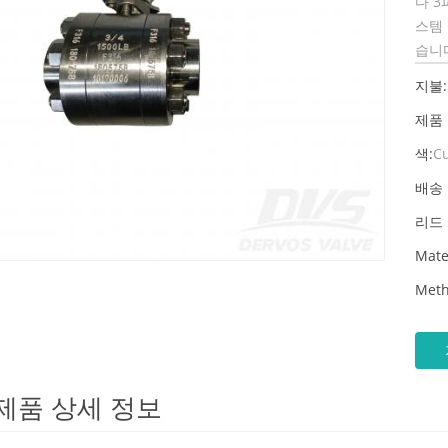
다 3
스템 
습니
지불:
제품
색:
C
배송 
리드 
Mate
Meth
제품 상세 정보