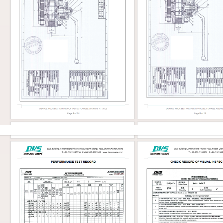
e, seat, and hardfacing material
 Handwheel, gearbox, or actuator if
esting API 598 or project-specified
ese details affect sealing, pressure
, maintainability, and installation.
d End Connection Selection Bonnet
ld match pressure, temperature, and
ce needs. Bolted bonnet designs are
d easier to service. Welded bonnet
duce potential leakage paths but are
nient to disassemble. Pressure seal
ay be considered for higher-
service, depending on the design and
equirement. End connection is
mportant. Socket weld ends are
r small-bore forged valves.
ends may be...