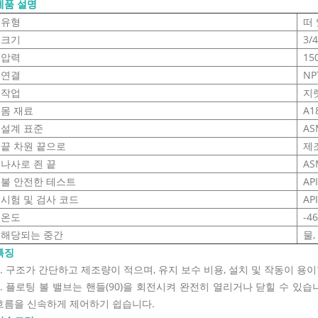
제품 설명
유형
떠 
크기
3/4
압력
15
연결
NP
작업
지
몸 재료
A1
설계 표준
AS
끝 차원 끝으로
제
나사로 죈 끝
AS
불 안전한 테스트
API
시험 및 검사 코드
API
온도
-46
해당되는 중간
물,
특징
1. 구조가 간단하고 제조량이 적으며, 유지 보수 비용, 설치 및 작동이 용이
2. 플로팅 볼 밸브는 핸들(90)을 회전시켜 완전히 열리거나 닫힐 수 있
흐름을 신속하게 제어하기 쉽습니다.