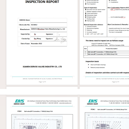
ilities, steam lines, vents, drains,
y systems. Typical use cases include:
re high-pressure lines ● Steam and
 service ● Process isolation ● Skid-
ystems ● Drain and vent
s ● Instrument and auxiliary piping
, and petrochemical service For
e sizes or heavy-duty cast steel
ons, API 600 may be more
e. API 602 and API 600 should not
d as interchangeable standards. Key
ices to Specify Do not specify an
rged gate valve only by size and
class. The purchase requirement
ine the full valve design. Important
ude: Item What to Confirm Size DN /
and bore requirement Pressure class
 1500, 2500, or project requirement
105, F304, F316, F11, F22, LF2, or
de Bonnet type Bolted bonnet,
nnet, or pressure seal End
 Socket weld, threaded, butt weld,
 Port Full port or regular port Trim