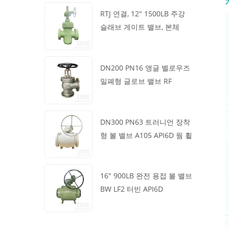
RTJ 연결, 12" 1500LB 주강
슬래브 게이트 밸브, 본체
WCB, 기어박스 작동
DN200 PN16 앵글 벨로우즈
밀폐형 글로브 밸브 RF
1.4408
DN300 PN63 트러니언 장착
형 볼 밸브 A105 API6D 웜 휠
16" 900LB 완전 용접 볼 밸브
BW LF2 터빈 API6D