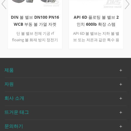
DIN 볼 밸브 DN100 PN16
API 6D 플로팅 볼 밸브 2
WCB 부동 볼 가열 자켓
인치 600lb 확장 스템
A105
딘 볼 밸브 전체 기공 rf
API 6D 볼 밸브는 지하 볼 밸
floaing 볼 화재 방지 정전기
브 또는 저온과 같은 특수 용
방지 레버 wcb 바디 a105 +
도의 확장 스템 신청. 연장 된
enp 볼 17-4ph 줄기 f304 +
줄기의 길이는 클라이언트의
ni55 좌석 x750 봄 용접 플랜
에 의하여 주문을 받아서 만
지 가열 재킷 dn100 pn16 빠
들어 질 수 있습니다 의뢰. 빠
제품
른 세부 사항 유형 볼 밸브 크
른 세부 사항 유형 볼 밸브 크
기 dn100 설계 압력 pn16 구
기 2 인치 압력 클래스 600 구
자원
성 플로팅 볼 밸브 연결 타입
성 스플릿 몸, 옆 입장, 뜨 유
올린 얼굴 플랜지 작업 유형
형, 내화성 디자인, 정전기 방
회사 소개
지렛대 바디 재료 wcb 공 재
지 체계, 폭발 방지 스템, 확
료 a105 + ni60 줄기 재료 17-
장 보닛 연결 rf 플랜지 작동
4ph 시트 재료 f304 + ni55 디
모드 지렛대 바디 재료 a105n
뜨거운 태그
자인 코드 en12516-1 대면 치
트림 재료 SS304 볼 및 스템,
수 en558-1 연결 종료
RPTFE 시트 디자인 및 제조
문의하기
en1092-1 b1 압력 및 온도
API 6D 압력 및 임시 코드