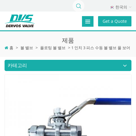
한국의
Get a Quote
제품
홈
>
볼 밸브
>
플로팅 볼 밸브
>
1 인치 3 피스 수동 볼 밸브 풀 보어
카테고리