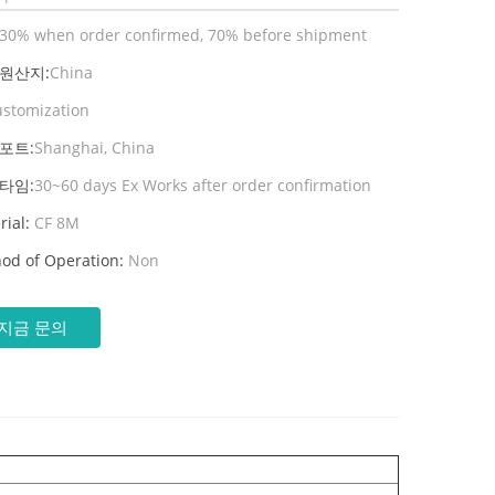
30% when order confirmed, 70% before shipment
 원산지:
China
ustomization
포트:
Shanghai, China
타임:
30~60 days Ex Works after order confirmation
rial:
CF 8M
od of Operation:
Non
지금 문의