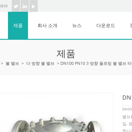
1819
제품
회사 소개
뉴스
다운로드
제품
>
볼 밸브
>
다 방향 볼 밸브
>
DN100 PN10 3 방향 플로팅 볼 밸브 타
DN
DN1
밸브
일, 
합니