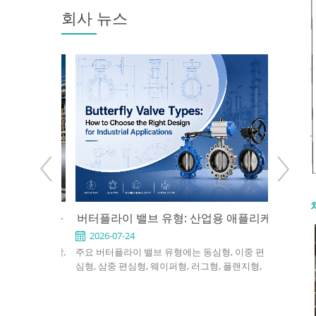
회사 뉴스
: 사용 시점과
버터플라이 밸브 유형: 산업용 애플리케
API 6
 방법
이션에 적합한 설계를 선택하는 방법
2026-07-24
2026-0
 천연가스, 화학,
주요 버터플라이 밸브 유형에는 동심형, 이중 편
API 60
 게이트 밸브
심형, 삼중 편심형, 웨이퍼형, 러그형, 플랜지형,
정유 및 발
를 지정하려면
소프트 시트형, 금속 시트형, 수동식, 공압식 및 전
차단용으로
엔드 연결, 포트
동식 버터플라이 밸브가 포함됩니다. 적절한 선택
니다. 좋은
전 조건을 확인
은 압력, 온도, 유체, 누설 요구 사항, 설치 공간 및
재질, 트림