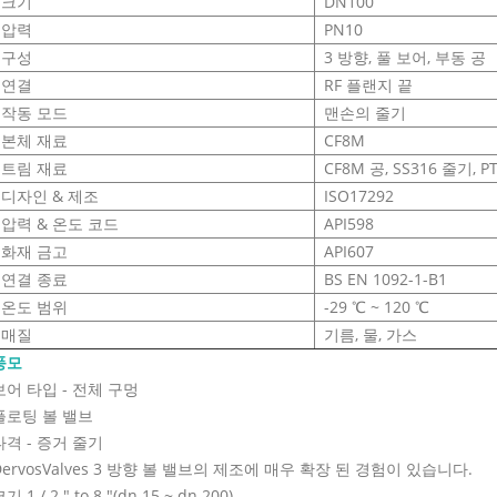
크기
DN100
압력
PN10
구성
3 방향, 풀 보어, 부동 공
연결
RF 플랜지 끝
작동 모드
맨손의 줄기
본체 재료
CF8M
트림 재료
CF8M 공, SS316 줄기, P
디자인 & 제조
ISO17292
압력 & 온도 코드
API598
화재 금고
API607
연결 종료
BS EN 1092-1-B1
온도 범위
-29 ℃ ~ 120 ℃
매질
기름, 물, 가스
풍모
보어 타입 - 전체 구멍
플로팅 볼 밸브
타격 - 증거 줄기
DervosValves 3 방향 볼 밸브의 제조에 매우 확장 된 경험이 있습니다.
기 1 / 2 " to 8 "(dn 15 ~ dn 200)