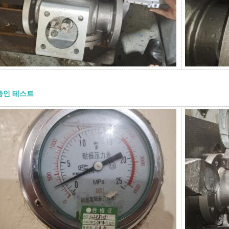
정의해야 합니다. API 600 게이트 밸브
요? 하나의 API 600 게이트 밸브 는
산업용 서비스용으로 설계된 강철 게이
니다. 일반적으로 경량 밸브보다 더 견
 필요한 압력, 온도 및 공정 조건에서
는 차단 기능을 제공해야 하는 곳에 사
API 600은 강철 게이트 밸브에 적용되
다. 일반적으로 볼트 체결 보닛 구조,
및 요크 설계, 상승 스템 작동 방식, 금
증인 테스트
면, 플랜지 또는 맞대기 용접 엔드와 관
 구매자에게 중요한 핵심은 간단합니다.
0 게이트 밸브는 조절용이 아니라 차단용
되었습니다. 일반적으로 완전히 열거나
힌 상태로 작동해야 합니다. 주요 설계
 600 게이트 밸브의 설계는 강도, 밀봉
신뢰성에 중점을 둡니다. 일반적인 설계
과 같습니다: ● 볼트 체결 보닛 구조 ●
및 요크(OS&Y) 설계 ● 상승 스템 ● 플렉
는 솔리드 웨지 ● 금속 시트 표면 ● 설
교체 가능한 또는 용접 내장형 시트 링
RTJ 또는 맞대기 용접 엔드 ● 핸드휠, 기
는 액추에이터 작동 방식 상승 스템은