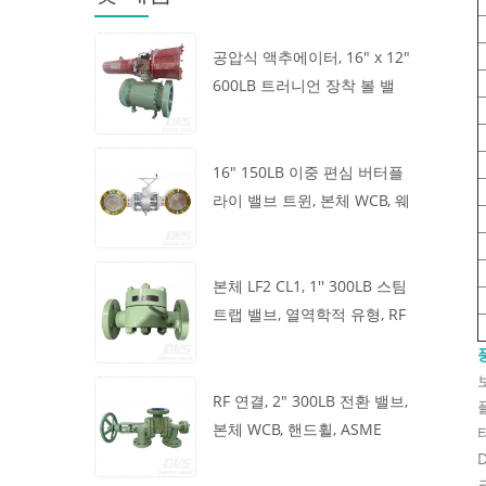
공압식 액추에이터, 16" x 12"
600LB 트러니언 장착 볼 밸
브, 본체 A105, API6D
16" 150LB 이중 편심 버터플
라이 밸브 트윈, 본체 WCB, 웨
이퍼, API609, 터빈
본체 LF2 CL1, 1'' 300LB 스팀
트랩 밸브, 열역학적 유형, RF
연결, GB/T22654
RF 연결, 2" 300LB 전환 밸브,
본체 WCB, 핸드휠, ASME
B16.34
크