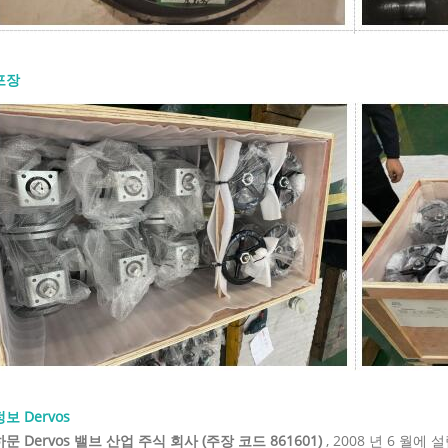
밸브가 열려 있는지 닫혀 있는지 확인하
을 줍니다. OS&Y 구조는 또한 스템 나
력 경계 외부에 유지하여 검사와 유지보
게 할 수 있습니다. 고온 또는 고압 서비
포장
지, 시트, 가스켓, 패킹 및 볼트 재질을
 확인해야 합니다. 밸브가 일반 규격을
도 재질이나 트림이 유체에 적합하지
할 수 없습니다. API 600 게이트 밸브
 재질 재질 선택은 공정 유체, 운전
 위험 및 압력 등급에 맞아야 합니다. 일
디 및 보닛 재질은 다음과 같습니다: 재
 용도 ASTM A216 WCB 일반 탄소강
M A217 WC6 / WC9 고온 합금강 서비
352 LCB / LCC 저온 서비스 ASTM
8 / CF8M 스테인리스강 또는 부식성 서
렉스 스테인리스강 부식 또는 염화물 함
 트림 선택도 동일하게 중요합니다. 스
 시트 및 하드페이싱은 온도, 유체 및 누
과 호환되어야 합니다. 정유, 증기 또
학 서비스의 �
정보 Dervos
하문 Dervos 밸브 산업 주식 회사 (주장 코드 861601)
, 2008 년 6 월에