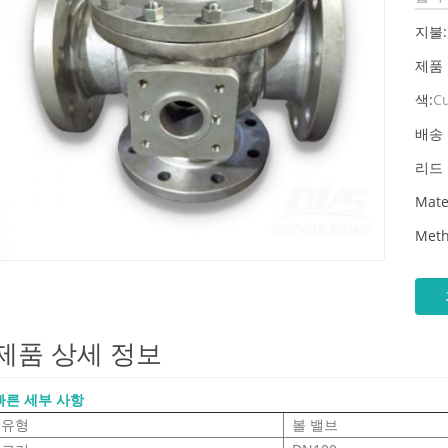
지불:
제품
색:
C
배송 
리드 
Mate
Meth
제품 상세 정보
빠른 세부 사항
유형
볼 밸브