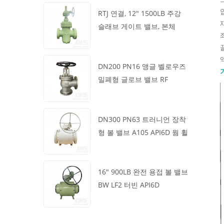
압
RTJ 연결, 12" 1500LB 주강
슬래브 게이트 밸브, 본체
좌
WCB, 기어박스 작동
끝
DN200 PN16 앵글 벨로우즈
밀폐형 글로브 밸브 RF
1.4408
DN300 PN63 트러니언 장착
형 볼 밸브 A105 API6D 웜 휠
16" 900LB 완전 용접 볼 밸브
BW LF2 터빈 API6D