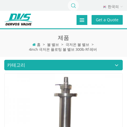
한국의
Get a Quote
제품
홈
>
볼 밸브
>
극저온 볼 밸브
>
4inch 극저온 플로팅 볼 밸브 300lb Rf 레버
카테고리