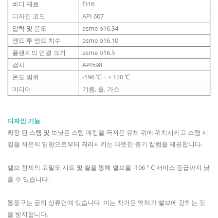
바디 재료
f316
디자인 코드
API 607
압력 및 온도
asme b16.34
엔드 투 엔드 치수
asme b16.10
플랜지의 연결 크기
asme b16.5
검사
API598
온도 범위
-196 ℃ ~ + 120 ℃
미디어
기름, 물, 가스
디자인 기능
확장 된 스템 및 보닛은 스템 패킹을 극저온 유체 위에 위치시키고 스템 시
일을 저온의 영향으로부터 격리시키는 따뜻한 증기 칼럼을 제공합니다.
밸브 전체의 고밀도 시트 및 씰을 통해 밸브를 -196 ° C 서비스 등급까지 낮
출 수 있습니다.
통풍구는 공의 상류면에 있습니다. 이는 차가운 액체가 밸브에 갇히는 것
을 방지합니다.