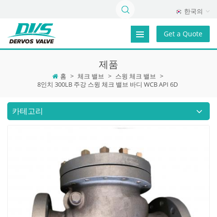
한국의
Get a Quote
제품
홈
>
체크 밸브
>
스윙 체크 밸브
>
8인치 300LB 주강 스윙 체크 밸브 바디 WCB API 6D
카테고리