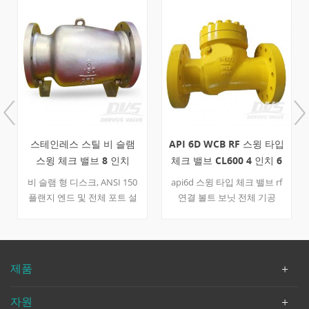
스테인레스 스틸 비 슬램
API 6D WCB RF 스윙 타입
스윙 체크 밸브 8 인치
체크 밸브 CL600 4 인치 6
150l
인치
비 슬램 형 디스크, ANSI 150
api6d 스윙 타입 체크 밸브 rf
플랜지 엔드 및 전체 포트 설
연결 볼트 보닛 전체 기공
계의 스테인리스 스틸 cf8 논
wcb 바디, wcb + 13cr 디스크,
리턴 밸브 기능. 빠른 세부 사
a105 + 13cr 시트 링, wcb 힌
항 유형 비 리턴 밸브 (체크
지. -29 ℃ ~ + 425 ℃에있는 적
밸브) 크기 8 인치 설계 압력
당한 온도 빠른 세부 사항 유
제품
수업 150 구성 비 슬램 타입
형 스윙 체크 밸브 크기 4 인
연결 rf 플랜지 디자인 및 제
치 -6 인치 설계 압력 cl600 구
자원
조 저 같은 b16.34 끝으로 종
성 bc, 스윙 타입 연결 타입 플