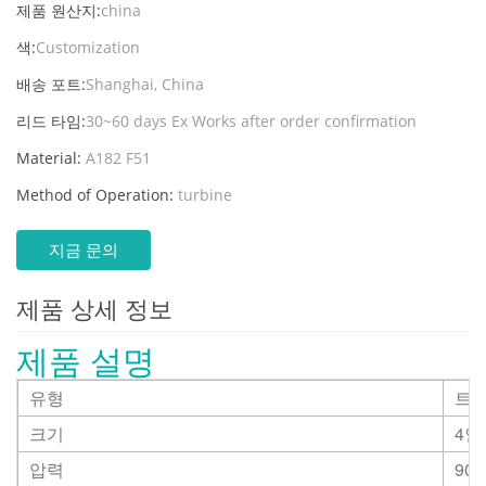
제품 원산지:
china
색:
Customization
배송 포트:
Shanghai, China
리드 타임:
30~60 days Ex Works after order confirmation
Material:
A182 F51
Method of Operation:
turbine
지금 문의
제품 상세 정보
제품 설명
유형
트러
크기
4인
압력
90