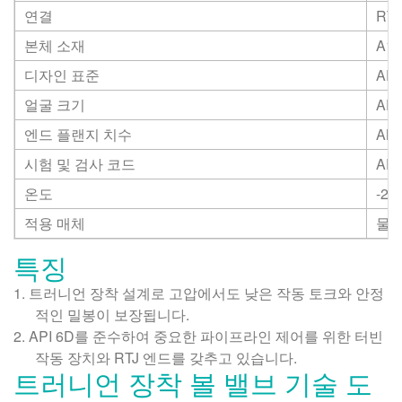
연결
RTJ
본체 소재
A18
디자인 표준
API
얼굴 크기
API
엔드 플랜지 치수
ANS
시험 및 검사 코드
API
온도
-20
적용 매체
물,
특징
1.
트러니언 장착 설계로 고압에서도 낮은 작동 토크와 안정
적인 밀봉이 보장됩니다.
2.
API 6D를 준수하여 중요한 파이프라인 제어를 위한 터빈
작동 장치와 RTJ 엔드를 갖추고 있습니다.
트러니언 장착 볼 밸브 기술 도