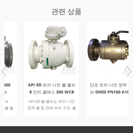
관련 상품
API 6D 트러 니언 볼 밸브
단조 트러 니언 장착 볼 밸
8 인치 클래스 300 WCB
브 DN50 PN160 A105 레
기어 박스
버
API 6D 볼 밸브는 트러 니언
장착 볼 및 전체 보어 구조. 플
랜지 볼 밸브는 300lb 기어 박
스 작동 모드를 갖춘 설계 압
력 및 8 인치 공칭 크기