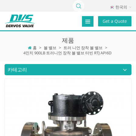
한국의
Get a Quote
제품
홈
>
볼 밸브
>
트러 니언 장착 볼 밸브
>
4인치 900LB 트러니언 장착 볼 밸브 터빈 RTJ API6D
카테고리