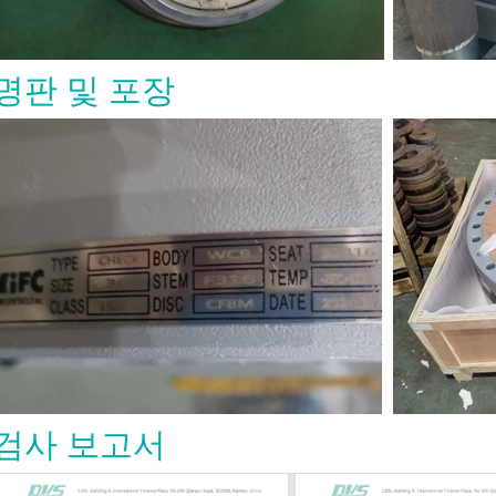
ilities, steam lines, vents, drains,
y systems. Typical use cases include:
re high-pressure lines ● Steam and
 service ● Process isolation ● Skid-
명판 및 포장
ystems ● Drain and vent
s ● Instrument and auxiliary piping
, and petrochemical service For
e sizes or heavy-duty cast steel
ons, API 600 may be more
e. API 602 and API 600 should not
d as interchangeable standards. Key
ices to Specify Do not specify an
rged gate valve only by size and
class. The purchase requirement
ine the full valve design. Important
ude: Item What to Confirm Size DN /
and bore requirement Pressure class
 1500, 2500, or project requirement
105, F304, F316, F11, F22, LF2, or
de Bonnet type Bolted bonnet,
검사 보고서
nnet, or pressure seal End
 Socket weld, threaded, butt weld,
 Port Full port or regular port Trim