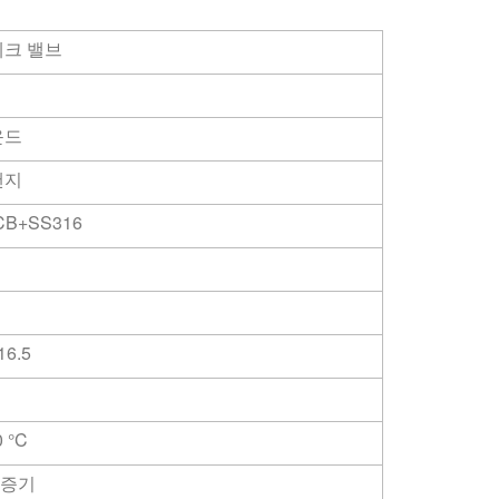
체크 밸브
운드
랜지
CB+SS316
6.5
0
°C
 증기