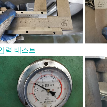
connection, port type, trim, seat,
andard, and service conditions.
n API 602 Forged Gate Valve? An API
 gate valve is a compact steel gate
ufactured to API 602 requirements.
vers gate, globe, and check valves
DN 100 / NPS 4 and smaller in
 and natural gas industry
s. Unlike large cast steel gate valves,
e valves are usually selected for
압력 테스트
iping systems where pressure,
e, vibration, or compact installation
Forged construction provides a dense
tructure, which is useful for high-
nd critical service. In simple terms,
often the better fit when the line is
 the service is demanding. When
u Use an API 602 Forged Gate Valve?
I 602 forged gate valve when the
 requires reliable isolation in a
iping system. It is commonly used in
, chemical plants, power plants, oil