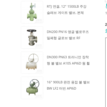
RTJ 연결, 12" 1500LB 주강
1
슬래브 게이트 밸브, 본체
WCB, 기어박스 작동
2
DN200 PN16 앵글 벨로우즈
밀폐형 글로브 밸브 RF
1.4408
DN300 PN63 트러니언 장착
형 볼 밸브 A105 API6D 웜 휠
16" 900LB 완전 용접 볼 밸브
BW LF2 터빈 API6D