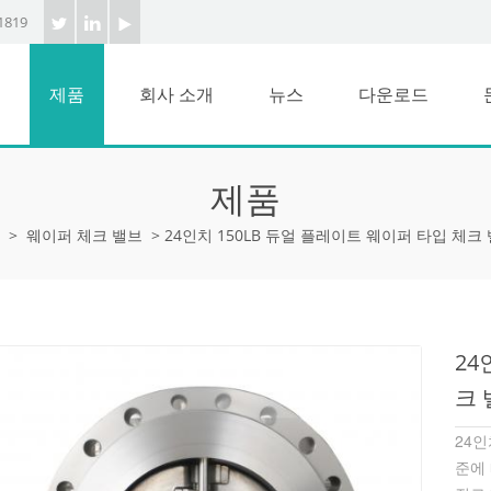
1819
제품
회사 소개
뉴스
다운로드
제품
>
웨이퍼 체크 밸브
>
24인치 150LB 듀얼 플레이트 웨이퍼 타입 체크 밸브
24
크 
24인
준에 