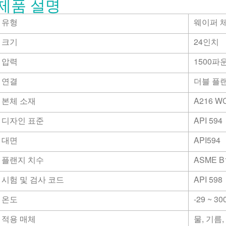
제품 설명
유형
웨이퍼 
크기
24인치
압력
1500파
연결
더블 플
본체 소재
A216 W
디자인 표준
API 594
대면
API594
플랜지 치수
ASME B1
시험 및 검사 코드
API 598
온도
-29 ~ 30
적용 매체
물, 기름,