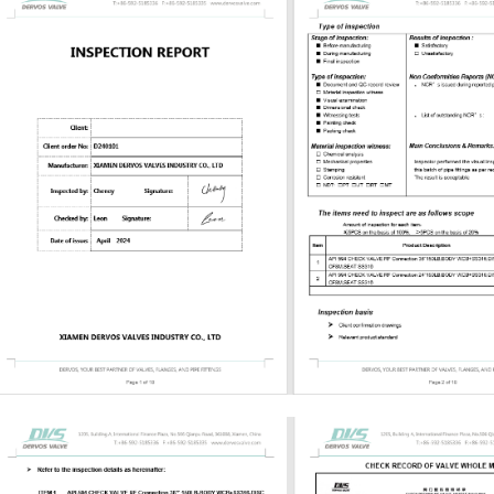
e, seat, and hardfacing material
 Handwheel, gearbox, or actuator if
esting API 598 or project-specified
ese details affect sealing, pressure
, maintainability, and installation.
d End Connection Selection Bonnet
ld match pressure, temperature, and
ce needs. Bolted bonnet designs are
d easier to service. Welded bonnet
duce potential leakage paths but are
nient to disassemble. Pressure seal
ay be considered for higher-
service, depending on the design and
equirement. End connection is
mportant. Socket weld ends are
r small-bore forged valves.
ends may be...