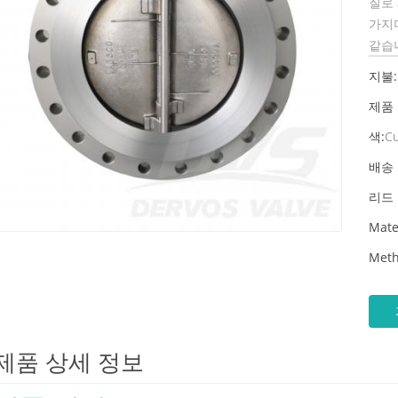
질로
가지
같습
지불:
제품
색:
C
배송 
리드 
Mate
Meth
제품 상세 정보