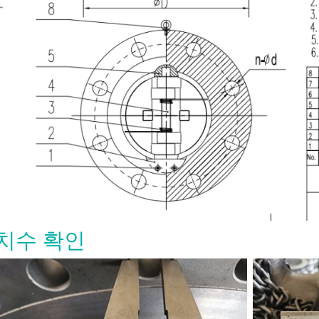
 Forged Gate Valve: When to
치수 확인
and How to Specify the Right
7-31
 forged gate valve is used for
Design
mall-bore gate valve service in
 natural gas, chemical, power, and
piping. To specify the right design,
ze, pressure class, material, bonnet