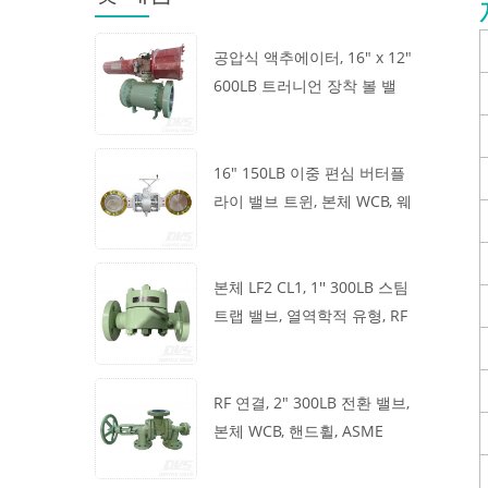
공압식 액추에이터, 16" x 12"
600LB 트러니언 장착 볼 밸
브, 본체 A105, API6D
16" 150LB 이중 편심 버터플
라이 밸브 트윈, 본체 WCB, 웨
이퍼, API609, 터빈
본체 LF2 CL1, 1'' 300LB 스팀
트랩 밸브, 열역학적 유형, RF
연결, GB/T22654
RF 연결, 2" 300LB 전환 밸브,
본체 WCB, 핸드휠, ASME
B16.34