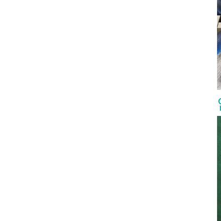
요 버터플라이
스크와 시트 사이의 마찰을 줄인 금속 대 금속 밀
type, end 
이 밸브는 일
봉 메커니즘을 구현하므로 오일 및 가스, 석유화
testing st
식, 시트 재질
학, 발전, LNG, 증기 및 산업 공정 시스템과 같은
What Is a
이 분류가 중요
까다로운 서비스에 적합합니다. 트리플 오프셋
602 forged
라이 밸브라고
버터플라이 밸브 설계 및 작동 원리 디스크와 시
valve man
수 있기 때문
트의 중심선에 샤프트가 위치하는 동심형 버터플
API 602 co
하는 디스크를
라이 밸브와 달리, 트리플 오프셋 버터플라이 밸
for sizes 
니다. 컴팩트
브은 세 가지 독립적인 기하학적 오프셋을 적용합
petroleum
 작동 방식 때문
니다. 첫 번째 오프셋은 샤프트를 밸브 본체의 중
application
C, 해양 시스템
심선에서 이동시키고, 두 번째 오프셋은 샤프트를
forged gat
됩니다. 구매자
배관 중심선에서 이동시키며, 세 번째 오프셋은
smaller p
형이 더 저렴한
원형 밀봉 형상 대신 원뿔형 밀봉 표면을 적용합
temperatur
 압력, 온도,
니다. 이 형상은 회전이 시작된 직후 디스크가 시
matters. 
수 있는가?”입니
트에서 떨어져 이동하도록 하여 밀봉 표면 사이의
material s
동심형 버터플라
마찰을 제거합니다. 이 설계의 주요 장점은 밀봉
pressure a
중심선에 스템이
력이 연질 재료의 지속적인 압축이 아니라 토크에
API 602 is 
밸브라고도 합
의해 생성된다는 점입니다. 고온 서비스가 필요한
small but
및 일반 서비스
경우, 엘라스토머 시트는 높은 온도에서 열화될
Should Yo
 비공격성 유체
수 있으므로 금속 시트형 트리플 오프셋 버터플라
Use an AP
경제적이며 유지
이 밸브이 자주 선호됩니다. 매체에 마모성 입자
application
마모입니다. 개
또는 부식성 화학물질이 포함된 경우, 장기간 작
compact p
안 상당 부분
동 중 침식, 부식 및 누설을 방지하기 위해 디스크,
refineries