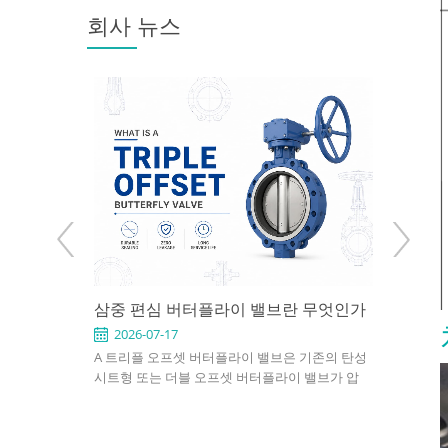
회사 뉴스
용 애플리케
삼중 편심 버터플라이 밸브란 무엇인가
API 602
택하는 방법
Use It 
2026-07-17
2026-0
형, 이중 편
A 트리플 오프셋 버터플라이 밸브은 기존의 탄성
An API 602
, 플랜지형,
시트형 또는 더블 오프셋 버터플라이 밸브가 압
compact, s
, 공압식 및 전
력, 온도 또는 누설 요구사항을 충족하지 못하는
petroleum,
. 적절한 선택
응용 분야를 위해 설계된 고성능 차단 밸브입니
industrial 
, 설치 공간 및
다. 3중 오프셋 밀봉 설계를 사용하여 작동 중 디
confirm si