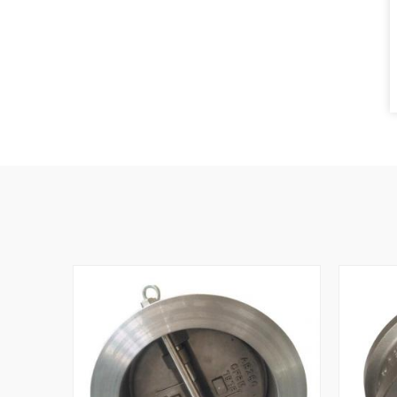
다. 더 높은
시트 및 본체의 재질 선택이 매우 중요합니다. 트
and gas fac
 차단 요구 사항
리플 오프셋 버터플라이 밸브 표준 및 재질 트리
and utilit
형 설계가 더
플 오프셋 버터플라이 밸브는 일반적으로 API
● Small-bo
심형 버터플라
609, EN 593 및 ISO 5752와 같은 표준에 따라 제
condensate
 밸브는 디스
조되며, 설계 요구사항에 따라 압력 등급은 Class
mounted s
해 두 개의 편
150부터 Class 600 이상까지 다양합니다. 일반적
connection
성능을 향상시
인 재질에는 탄소강, 스테인리스강, 듀플렉스 스
● Oil, gas
수명을 연장하는
테인리스강, 알루미늄 청동 및 니켈 기반 합금이
larger lin
버터플라이 밸브
포함됩니다. 부식성 해수 응용 분야에서는
applicati
학 시스템을 포
C95500 또는 C95800과 같은 알루미늄 청동 합금
appropriat
택됩니다. 완
이 선택될 수 있으며, 사워 서비스 응용 분야에서
be treate
까지는 필요하지
는 NACE MR0175/ISO 15156 요구사항을 준수하
Design Cho
경우 유용합니
는 재질이 필요할 수 있습니다. 트리플 오프셋 버
API 602 fo
 밸브라고도 흔
터플라이 밸브 밀봉 성능 및 누설 제어 트리플 오
pressure 
력 등급, 시트
프셋 버터플라이 밸브의 밀봉 성능은 밀봉 링, 시
should def
빈도를 확인해야
트 표면 마감, 작동 토크 및 재질 호환성 간의 상호
items incl
브 A 삼중 편
작용에 따라 결정됩니다. 밀봉 표면은 최종 폐쇄
NPS size 
 밀봉 구조를
위치에서만 접촉하므로 기존 버터플라이 밸브 설
Class 800,
계와 비교하여 기계적 마모가 크게 감소합니다.
Material A
중요한 차단 작업에서 제로 누설이
other gra
welded bo
connection
or flanged