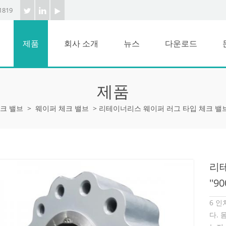
1819
제품
회사 소개
뉴스
다운로드
제품
크 밸브
>
웨이퍼 체크 밸브
>
리테이너리스 웨이퍼 러그 타입 체크 밸브 6 
리테
''9
6 인
다. 