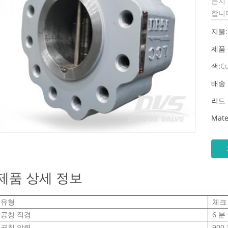
는지 
합니
지불:
제품
색:
C
배송 
리드 
Mate
제품 상세 정보
유형
체크
공칭 직경
6 분
공칭 압력
900