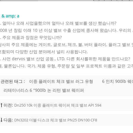
 & amp; a
1. 얼마나 오래 사업을했으며 얼마나 오래 밸브를 생산 했습니까?
2008 년 창립 이래 10 년 이상 밸브 수출 산업에 종사해 왔습니다. 우리
2. 주요 제품과 장점은 무엇입니까?
당사의 주요 제품에는 게이트, 글로브, 체크, 볼, 버터 플라이, 플러그 밸
포함되며 다양한 산업 분야에서 널리 사용됩니다.
3. 샤먼 dervos 밸브 산업 공동., LTD. 다른 회사를위한 제품을 만드나요?
예, 물론입니다. 국가, 제품 유형, 주문량 및 일부 프로젝트 이름과 같은 
관련된 태그 :
이중 플레이트 체크 밸브 러그 유형
6 인치 900lb
리테이너리스 6 ''900lb 논 리턴 밸브 웨이퍼
 Forged Gate Valve: When to
and How to Specify the Right
7-31
이전:
Dn250 10k 이중 플레이트 웨이퍼 체크 밸브 API 594
 forged gate valve is used for
Design
mall-bore gate valve service in
 natural gas, chemical, power, and
다음:
DN3202 더블 디스크 체크 밸브 PN25 DN100 CF8
piping. To specify the right design,
ze, pressure class, material, bonnet