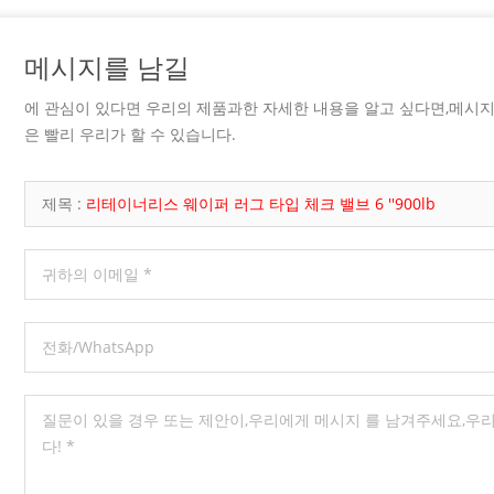
connection, port type, trim, seat,
andard, and service conditions.
n API 602 Forged Gate Valve? An API
메시지를 남길
 gate valve is a compact steel gate
ufactured to API 602 requirements.
에 관심이 있다면 우리의 제품과한 자세한 내용을 알고 싶다면,메시
vers gate, globe, and check valves
은 빨리 우리가 할 수 있습니다.
DN 100 / NPS 4 and smaller in
 and natural gas industry
s. Unlike large cast steel gate valves,
제목 :
리테이너리스 웨이퍼 러그 타입 체크 밸브 6 ''900lb
e valves are usually selected for
iping systems where pressure,
e, vibration, or compact installation
Forged construction provides a dense
tructure, which is useful for high-
nd critical service. In simple terms,
often the better fit when the line is
 the service is demanding. When
u Use an API 602 Forged Gate Valve?
I 602 forged gate valve when the
 requires reliable isolation in a
iping system. It is commonly used in
, chemical plants, power plants, oil