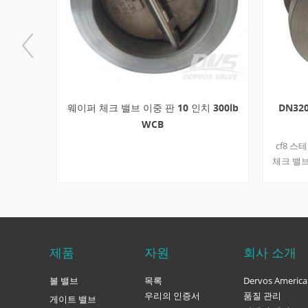
Stem, wedg
Operation
required T
testing Th
capability
Bonnet an
type shou
maintenan
0 듀얼 디
웨이퍼 체크 밸브 이중 판 10 인치 300lb
DN32
common an
WCB
designs re
594에 따
cf8 
less conve
bonnets m
됩니다. 청
체크 밸
pressure 
수 있습니
din 3
project r
크기 6 인
가있는 
equally i
 리테이너
유형 체
common fo
유형 디자
pn25 
Threaded 
 저 같은
웨이퍼 타
제품
자원
회사 소개
및 온도 저
종료 식사
PI 598
스트 & a
볼 밸브
목록
Dervos Americ
트림 재료
+ 425 
우리의 인증서
품질 관리
. 밸브 조
cf8 미디
게이트 밸브