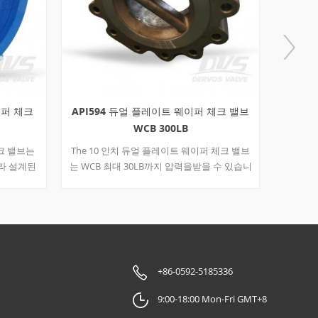
이퍼 체크
API594 듀얼 플레이트 웨이퍼 체크 밸브
DIN
WCB 300LB
체크 밸브는
The 10 인치 듀얼 플레이트 웨이퍼 체크 밸브
The 
따라 설계된
는 WCB 최대 30LB까지 압력을받을 수 있습니
식성이 
에 연결됩
다. 모두 Dervos 체크 밸브는 API 598 적용 가
놓일 수 있
능한 모든 API, ANSI 를 충족하거나 초과해야
합니다. 및 ASTM 표준.
+86-0592-5185336
9:00-18:00 Mon-Fri GMT+8