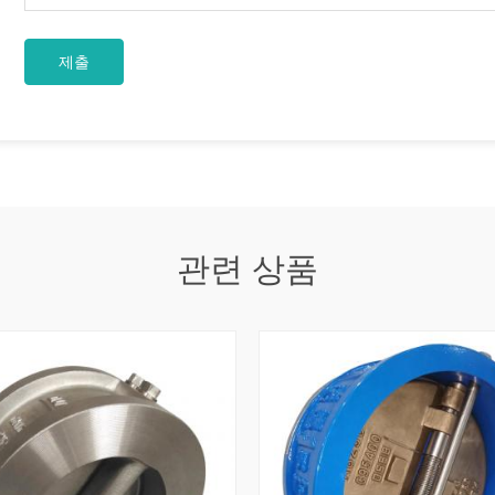
ilities, steam lines, vents, drains,
y systems. Typical use cases include:
re high-pressure lines ● Steam and
 service ● Process isolation ● Skid-
ystems ● Drain and vent
s ● Instrument and auxiliary piping
, and petrochemical service For
e sizes or heavy-duty cast steel
ons, API 600 may be more
e. API 602 and API 600 should not
d as interchangeable standards. Key
ices to Specify Do not specify an
관련 상품
rged gate valve only by size and
class. The purchase requirement
ine the full valve design. Important
ude: Item What to Confirm Size DN /
and bore requirement Pressure class
 1500, 2500, or project requirement
105, F304, F316, F11, F22, LF2, or
de Bonnet type Bolted bonnet,
nnet, or pressure seal End
 Socket weld, threaded, butt weld,
 Port Full port or regular port Trim