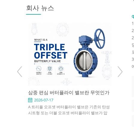
회사 뉴스
q
용 애플리케
삼중 편심 버터플라이 밸브란 무엇인가
API 602
택하는 방법
Use It 
2026-07-17
2026-0
형, 이중 편
A 트리플 오프셋 버터플라이 밸브은 기존의 탄성
An API 602
, 플랜지형,
시트형 또는 더블 오프셋 버터플라이 밸브가 압
compact, s
, 공압식 및 전
력, 온도 또는 누설 요구사항을 충족하지 못하는
petroleum,
. 적절한 선택
응용 분야를 위해 설계된 고성능 차단 밸브입니
industrial 
, 설치 공간 및
다. 3중 오프셋 밀봉 설계를 사용하여 작동 중 디
confirm si