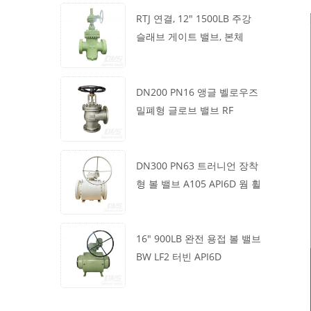
RTJ 연결, 12" 1500LB 주강
슬래브 게이트 밸브, 본체
WCB, 기어박스 작동
DN200 PN16 앵글 벨로우즈
밀폐형 글로브 밸브 RF
1.4408
DN300 PN63 트러니언 장착
형 볼 밸브 A105 API6D 웜 휠
16" 900LB 완전 용접 볼 밸브
BW LF2 터빈 API6D