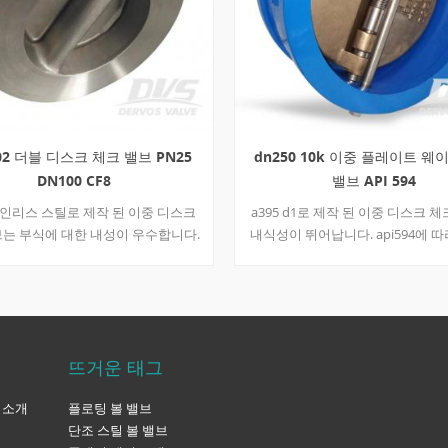
e, seat, and hardfacing material
 Handwheel, gearbox, or actuator if
esting API 598 or project-specified
ese details affect sealing, pressure
, maintainability, and installation.
d End Connection Selection Bonnet
ld match pressure, temperature, and
ce needs. Bolted bonnet designs are
02 더블 디스크 체크 밸브 PN25
dn250 10k 이중 플레이트 웨
d easier to service. Welded bonnet
DN100 CF8
밸브 API 594
duce potential leakage paths but are
스테인리스 스틸로 제작 된 이중 디스크
a395 d1로 제작 된 이중 디스크 
nient to disassemble. Pressure seal
ay be considered for higher-
브는 부식에 대한 내성이 우수합니다.
내식성이 뛰어납니다. api594에 
service, depending on the design and
202에 따라 설계된 체크 밸브는 웨이퍼
체크 밸브는 웨이퍼가있는 파이프
equirement. End connection is
파이프에 연결됩니다. 빠른 세부 사항
니다. 이 밸브는 해양 작업 조건에 
mportant. Socket weld ends are
크 밸브 공칭 직경 dn100 공칭 압력
습니다.
r small-bore forged valves.
구성 더블 디스크 / 듀얼 플레이트 연결
ends may be...
입 디자인 및 제조 식사 3202 끝으로
뜨거운 태그
 3202 플랜지 끝 치수 식사 2401 테
mp; 검사 API 598 온도 범위 -29 ℃ ~
a 소개
플로팅 볼 밸브
℃ 바디 재료 a351 cf8 쐐기 재료 a351
단조 스틸 볼 밸브
어 w.o.g. dervos 포장 좋은 포장은 좋