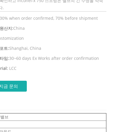
확인하고 inconel-x 750 스프링은 밸브의 긴 수명을 약속
다.
30% when order confirmed, 70% before shipment
 원산지:
China
ustomization
포트:
Shanghai, China
타임:
30~60 days Ex Works after order confirmation
rial:
LCC
지금 문의
 밸브
 파운드