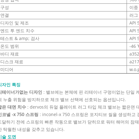
구성
이중
연결
러그
디자인 및 제조
API 
엔드 투 엔드 치수
API 
테스트 & amp; 검사
API 
온도 범위
-46 
바디 재료
a352 
디스크 재료
a217
미디어
w.o.
디자인 특징
리테이너가없는 디자인
: 밸브에는 본체에 핀 리테이너 구멍이없는 단일 
적 누출 위험을 방지하므로 체크 밸브 선택에 선호되는 옵션입니다.
짧은 대면 치수
: dervos의 듀얼 플레이트 러그 타입 체크 밸브는 짧은
인코넬 -x 750 스프링
: inconel-x 750 스프링은 포지티브 씰을 생성
도달하기 전에 스프링의 빠른 작동으로 밸브가 닫히므로 워터 해머의 잠재적
한 탁월한 내성을 갖추고 있습니다.
기술 도면