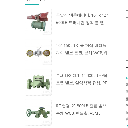
공압식 액추에이터, 16" x 12"
600LB 트러니언 장착 볼 밸
브, 본체 A105, API6D
16" 150LB 이중 편심 버터플
라이 밸브 트윈, 본체 WCB, 웨
이퍼, API609, 터빈
본체 LF2 CL1, 1'' 300LB 스팀
트랩 밸브, 열역학적 유형, RF
연결, GB/T22654
RF 연결, 2" 300LB 전환 밸브,
본체 WCB, 핸드휠, ASME
B16.34