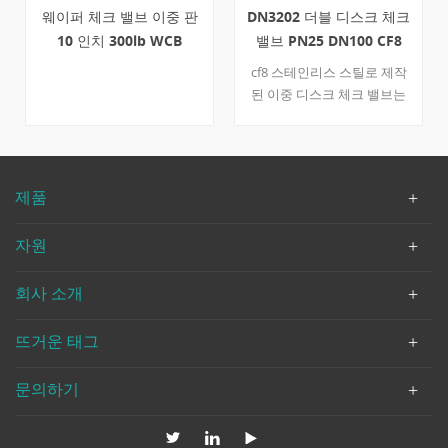
판
DN3202 더블 디스크 체크
리테이너리스 웨이퍼 러그
밸브 PN25 DN100 CF8
타입 체크 밸브 6 ''900lb
cf8 스테인리스 스틸로 제작
6 인치 웨이퍼 체크 밸브는
된 이중 디스크 체크 밸브는
api 594에 따라 엄격하게 제
부식에 대한 내성이 우수합니
작됩니다. 몸체 재질 lcc는 러
다. din 3202에 따라 설계된
그 타입 밸브가 거친 환경을
체크 밸브는 웨이퍼가있는 파
처리 할 수 ​​있는지 확인하고
이프에 연결됩니다. 빠른 세
inconel-x 750 스프링은 밸브
제품
부 사항 유형 체크 밸브 공칭
의 긴 수명을 약속합니다.
직경 dn100 공칭 압력 pn25
자원
구성 더블 디스크 / 듀얼 플레
이트 연결 웨이퍼 타입 디자
회사 소개
인 및 제조 식사 3202 끝으로
종료 식사 3202 플랜지 끝 치
수 식사 2401 테스트 & amp;
뜨거운 태그
검사 API 598 온도 범위 -29 ℃
~ + 425 ℃ 바디 재료 a351 cf8
문의하기
쐐기 재료 a351 cf8 미디어
w.o.g. dervos 포장 좋은 포장
은 좋은 첫 인상을 의미합니