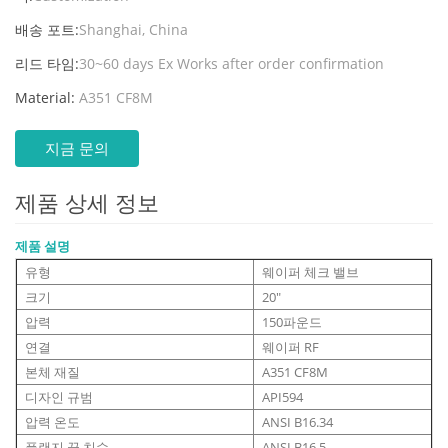
배송 포트:
Shanghai, China
리드 타임:
30~60 days Ex Works after order confirmation
Material:
A351 CF8M
지금 문의
제품 상세 정보
제품 설명
유형
웨이퍼 체크 밸브
크기
20"
압력
150파운드
연결
웨이퍼 RF
본체 재질
A351 CF8M
디자인 규범
API594
압력 온도
ANSI B16.34
플랜지 끝 치수
ANSI B16.5