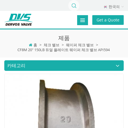
한국의
Get a Quote
제품
홈
>
체크 밸브
>
웨이퍼 체크 밸브
>
CF8M 20" 150LB 듀얼 플레이트 웨이퍼 체크 밸브 API594
카테고리