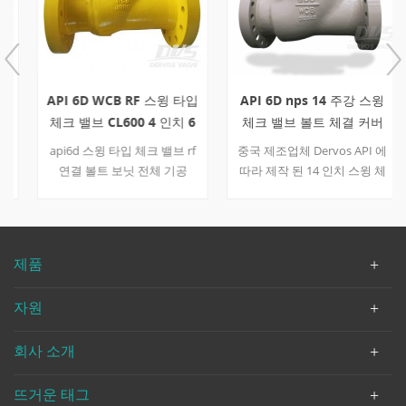
API 6D WCB RF 스윙 타입
API 6D nps 14 주강 스윙
체크 밸브 CL600 4 인치 6
체크 밸브 볼트 체결 커버
인치
600LB
api6d 스윙 타입 체크 밸브 rf
중국 제조업체 Dervos API 에
연결 볼트 보닛 전체 기공
따라 제작 된 14 인치 스윙 체
wcb 바디, wcb + 13cr 디스크,
크 밸브 제공 6D. 다른 기능은
a105 + 13cr 시트 링, wcb 힌
CL300, rf 끝 연결, WCB 본체.
지. -29 ℃ ~ + 425 ℃에있는 적
당한 온도 빠른 세부 사항 유
제품
형 스윙 체크 밸브 크기 4 인
치 -6 인치 설계 압력 cl600 구
자원
성 bc, 스윙 타입 연결 타입 플
랜지 작업 유형 - 바디 재료
회사 소개
wcb 디스크 재료 wcb + 13cr
힌지 재료 wcb 시트 재료
a105 + 13cr 디자인 코드 API
뜨거운 태그