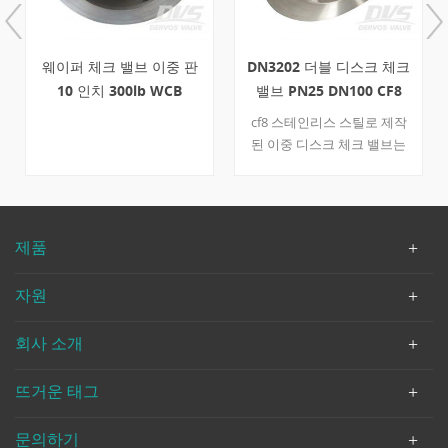
웨이퍼 체크 밸브 이중 판
DN3202 더블 디스크 체크
리
10 인치 300lb WCB
밸브 PN25 DN100 CF8
타
cf8 스테인리스 스틸로 제작
된 이중 디스크 체크 밸브는
a
부식에 대한 내성이 우수합니
작
다. din 3202에 따라 설계된
그
체크 밸브는 웨이퍼가있는 파
처
이프에 연결됩니다. 빠른 세
i
제품
부 사항 유형 체크 밸브 공칭
직경 dn100 공칭 압력 pn25
자원
구성 더블 디스크 / 듀얼 플레
이트 연결 웨이퍼 타입 디자
회사 소개
인 및 제조 식사 3202 끝으로
종료 식사 3202 플랜지 끝 치
수 식사 2401 테스트 & amp;
뜨거운 태그
검사 API 598 온도 범위 -29 ℃
~ + 425 ℃ 바디 재료 a351 cf8
문의하기