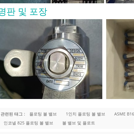
밸브가 열려 있는지 닫혀 있는지 확인하
을 줍니다. OS&Y 구조는 또한 스템 나
명판 및 포장
력 경계 외부에 유지하여 검사와 유지보
게 할 수 있습니다. 고온 또는 고압 서비
지, 시트, 가스켓, 패킹 및 볼트 재질을
 확인해야 합니다. 밸브가 일반 규격을
도 재질이나 트림이 유체에 적합하지
할 수 없습니다. API 600 게이트 밸브
 재질 재질 선택은 공정 유체, 운전
 위험 및 압력 등급에 맞아야 합니다. 일
디 및 보닛 재질은 다음과 같습니다: 재
 용도 ASTM A216 WCB 일반 탄소강
M A217 WC6 / WC9 고온 합금강 서비
352 LCB / LCC 저온 서비스 ASTM
8 / CF8M 스테인리스강 또는 부식성 서
렉스 스테인리스강 부식 또는 염화물 함
 트림 선택도 동일하게 중요합니다. 스
 시트 및 하드페이싱은 온도, 유체 및 누
과 호환되어야 합니다. 정유, 증기 또
관련된 태그 :
플로팅 볼 밸브
1인치 플로팅 볼 밸브
ASME B1
학 서비스의 �
인코넬 825 플로팅 볼 밸브
볼 밸브 및 플로트