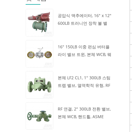
공압식 액추에이터, 16" x 12"
600LB 트러니언 장착 볼 밸
브, 본체 A105, API6D
16" 150LB 이중 편심 버터플
라이 밸브 트윈, 본체 WCB, 웨
이퍼, API609, 터빈
본체 LF2 CL1, 1'' 300LB 스팀
트랩 밸브, 열역학적 유형, RF
연결, GB/T22654
RF 연결, 2" 300LB 전환 밸브,
본체 WCB, 핸드휠, ASME
B16.34