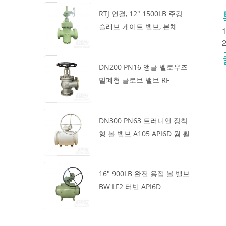
RTJ 연결, 12" 1500LB 주강
슬래브 게이트 밸브, 본체
1
WCB, 기어박스 작동
2
DN200 PN16 앵글 벨로우즈
밀폐형 글로브 밸브 RF
1.4408
DN300 PN63 트러니언 장착
형 볼 밸브 A105 API6D 웜 휠
16" 900LB 완전 용접 볼 밸브
BW LF2 터빈 API6D