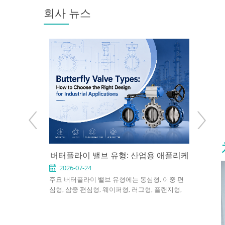
회사 뉴스
: 사용 시점과
버터플라이 밸브 유형: 산업용 애플리케
API 6
 방법
이션에 적합한 설계를 선택하는 방법
2026-07-24
2026-0
 천연가스, 화학,
주요 버터플라이 밸브 유형에는 동심형, 이중 편
API 60
 게이트 밸브
심형, 삼중 편심형, 웨이퍼형, 러그형, 플랜지형,
정유 및 발
를 지정하려면
소프트 시트형, 금속 시트형, 수동식, 공압식 및 전
차단용으로
엔드 연결, 포트
동식 버터플라이 밸브가 포함됩니다. 적절한 선택
니다. 좋은
전 조건을 확인
은 압력, 온도, 유체, 누설 요구 사항, 설치 공간 및
재질, 트림