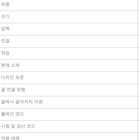
유형
크기
압력
연결
작업
본체 소재
디자인 표준
끝 연결 유형
끝에서 끝까지의 차원
플레인 엔드
시험 및 검사 코드
적용 매체