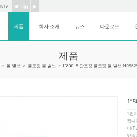
1819
제품
회사 소개
뉴스
다운로드
제품
>
볼 밸브
>
플로팅 볼 밸브
>
1”800LB 단조강 플로팅 볼 밸브 N0882
1”
1인치
됩니다
어(F
있습