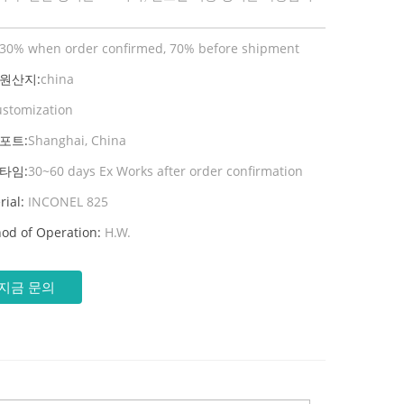
30% when order confirmed, 70% before shipment
 원산지:
china
ustomization
포트:
Shanghai, China
타임:
30~60 days Ex Works after order confirmation
rial:
INCONEL 825
od of Operation:
H.W.
지금 문의