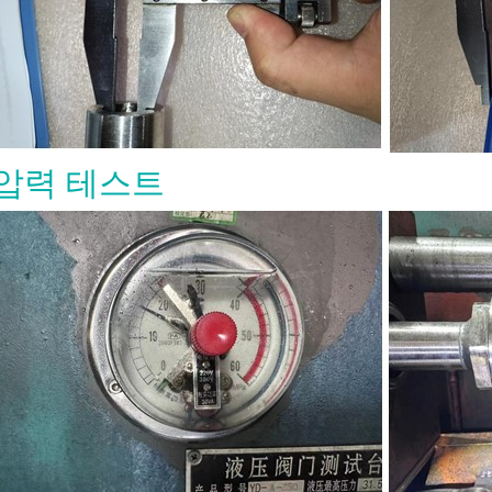
정의해야 합니다. API 600 게이트 밸브
요? 하나의 API 600 게이트 밸브 는
산업용 서비스용으로 설계된 강철 게이
니다. 일반적으로 경량 밸브보다 더 견
 필요한 압력, 온도 및 공정 조건에서
는 차단 기능을 제공해야 하는 곳에 사
API 600은 강철 게이트 밸브에 적용되
다. 일반적으로 볼트 체결 보닛 구조,
압력 테스트
및 요크 설계, 상승 스템 작동 방식, 금
면, 플랜지 또는 맞대기 용접 엔드와 관
 구매자에게 중요한 핵심은 간단합니다.
0 게이트 밸브는 조절용이 아니라 차단용
되었습니다. 일반적으로 완전히 열거나
힌 상태로 작동해야 합니다. 주요 설계
 600 게이트 밸브의 설계는 강도, 밀봉
신뢰성에 중점을 둡니다. 일반적인 설계
과 같습니다: ● 볼트 체결 보닛 구조 ●
및 요크(OS&Y) 설계 ● 상승 스템 ● 플렉
는 솔리드 웨지 ● 금속 시트 표면 ● 설
교체 가능한 또는 용접 내장형 시트 링
RTJ 또는 맞대기 용접 엔드 ● 핸드휠, 기
는 액추에이터 작동 방식 상승 스템은