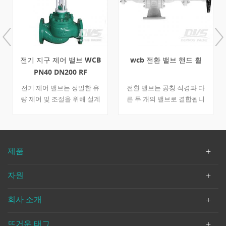
전기 지구 제어 밸브 WCB
wcb 전환 밸브 핸드 휠
PN40 DN200 RF
전기 제어 밸브는 정밀한 유
전환 밸브는 공칭 직경과 다
량 제어 및 조절을 위해 설계
른 두 개의 밸브로 결합됩니
된 탄소강 wcb로 제작됩니다.
다. 하나는 dn100이고 다른
dervo에는 다양한 제어 밸브
하나는 dn150입니다. 밸브의
유형의 공급 업체가 많이 있
오른쪽에 핸드 휠을 장착하여
습니다. 빠른 세부 사항 유형
대형 wcb 제작 장치를 제어
제품
지구 컨트롤 밸브 크기 dn
할 수 있습니다. din 3356에
200 설계 압력 pn 40 연결
따라 설계된 밸브는 일반적으
자원
타입 rf 플랜지 디자인 코드
로 석유 산업에 사용됩니다.
저 같은 b16.34 연결 종료 저
빠른 세부 사항 유형 전환 밸
회사 소개
같은 b16.5 면 대면 저 같은
브 공칭 직경 dn100 * 150 공
b16.10 테스트 & amp; 검사
칭 압력 pn40 구성 볼트 보닛
API 598 바디 재료 a216
연결 rf 조작 핸드 휠 디자인
뜨거운 태그