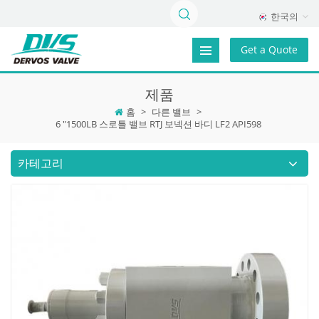
한국의
Get a Quote
제품
홈
>
다른 밸브
>
6 "1500LB 스로틀 밸브 RTJ 보넥션 바디 LF2 API598
카테고리