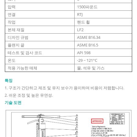
압력
1500파운드
연결
RTJ
작업
핸드 휠
본체 재질
LF2
디자인 규범
ASME B16.34
플랜지 끝
ASME B16.5
테스트 및 검사 코드
API 598
온도
-29 ~ 121°C
적용 가능한 매체
물, 석유 및 가스
특징
1. 구조가 간단하고 제조 및 유지 보수가 용이하며 비용이 저렴합니다.
2. 쉬운 조정 및 높은 유연성.
기술 도면