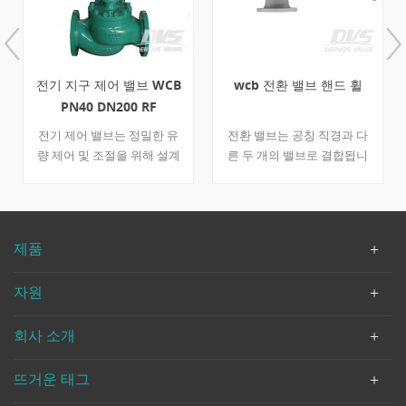
전기 지구 제어 밸브 WCB
wcb 전환 밸브 핸드 휠
PN40 DN200 RF
전기 제어 밸브는 정밀한 유
전환 밸브는 공칭 직경과 다
량 제어 및 조절을 위해 설계
른 두 개의 밸브로 결합됩니
된 탄소강 wcb로 제작됩니다.
다. 하나는 dn100이고 다른
dervo에는 다양한 제어 밸브
하나는 dn150입니다. 밸브의
유형의 공급 업체가 많이 있
오른쪽에 핸드 휠을 장착하여
습니다. 빠른 세부 사항 유형
대형 wcb 제작 장치를 제어
제품
지구 컨트롤 밸브 크기 dn
할 수 있습니다. din 3356에
200 설계 압력 pn 40 연결
따라 설계된 밸브는 일반적으
자원
타입 rf 플랜지 디자인 코드
로 석유 산업에 사용됩니다.
저 같은 b16.34 연결 종료 저
빠른 세부 사항 유형 전환 밸
회사 소개
같은 b16.5 면 대면 저 같은
브 공칭 직경 dn100 * 150 공
b16.10 테스트 & amp; 검사
칭 압력 pn40 구성 볼트 보닛
API 598 바디 재료 a216
연결 rf 조작 핸드 휠 디자인
뜨거운 태그
wcb 트림 재료 스테인리스
및 제조 딘 3356 끝으로 종료