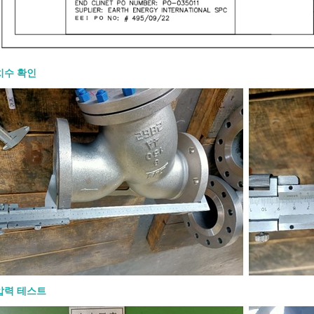
치수 확인
00 게이트 밸브: 설계 특징, 재질 및
RFQ
8-07
0 게이트 밸브는 석유, 천연가스, 석유화학,
전 분야에서 완전 개방 또는 완전 폐쇄
 사용되는 고강도 강철 게이트 밸브입
압력 테스트
 RFQ(견적 요청서)는 크기, 압력 등급,
, 엔드 연결, 작동 방식, 시험 및 문서 요