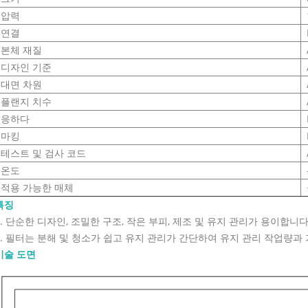
압력
연결
본체 재질
디자인 기준
대면 차원
플랜지 치수
응하다
마킹
테스트 및 검사 코드
온도
적용 가능한 매체
특징
1. 단순한 디자인, 조밀한 구조, 작은 부피, 제조 및 유지 관리가 용이합니다
2. 필터는 분해 및 청소가 쉽고 유지 관리가 간단하여 유지 관리 작업량과
기술 도면