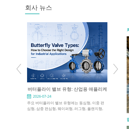
회사 뉴스
: 사용 시점과
버터플라이 밸브 유형: 산업용 애플리케
API 6
 방법
이션에 적합한 설계를 선택하는 방법
2026-07-24
2026-0
 천연가스, 화학,
주요 버터플라이 밸브 유형에는 동심형, 이중 편
API 60
 게이트 밸브
심형, 삼중 편심형, 웨이퍼형, 러그형, 플랜지형,
정유 및 발
를 지정하려면
소프트 시트형, 금속 시트형, 수동식, 공압식 및 전
차단용으로
엔드 연결, 포트
동식 버터플라이 밸브가 포함됩니다. 적절한 선택
니다. 좋은
전 조건을 확인
은 압력, 온도, 유체, 누설 요구 사항, 설치 공간 및
재질, 트림