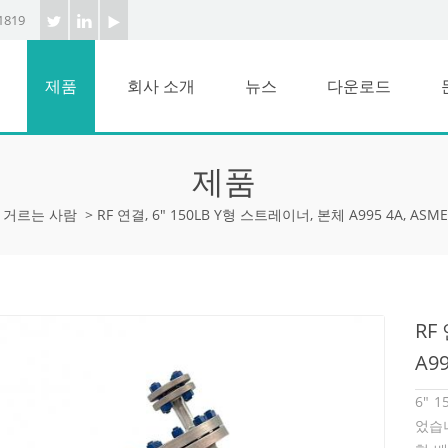
1819
제품
회사 소개
뉴스
다운로드
제품
거르는 사람
>
RF 연결, 6" 150LB Y형 스트레이너, 본체 A995 4A, ASME 
RF
A99
6" 
었습니