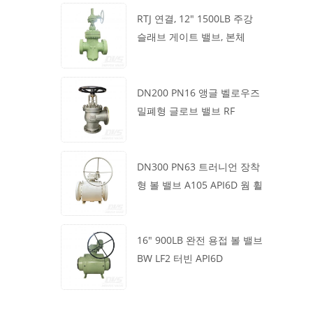
RTJ 연결, 12" 1500LB 주강
슬래브 게이트 밸브, 본체
WCB, 기어박스 작동
DN200 PN16 앵글 벨로우즈
밀폐형 글로브 밸브 RF
1.4408
DN300 PN63 트러니언 장착
형 볼 밸브 A105 API6D 웜 휠
16" 900LB 완전 용접 볼 밸브
BW LF2 터빈 API6D