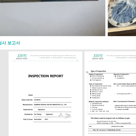
밸브가 열려 있는지 닫혀 있는지 확인하
을 줍니다. OS&Y 구조는 또한 스템 나
력 경계 외부에 유지하여 검사와 유지보
게 할 수 있습니다. 고온 또는 고압 서비
지, 시트, 가스켓, 패킹 및 볼트 재질을
 확인해야 합니다. 밸브가 일반 규격을
도 재질이나 트림이 유체에 적합하지
검사 보고서
할 수 없습니다. API 600 게이트 밸브
 재질 재질 선택은 공정 유체, 운전
 위험 및 압력 등급에 맞아야 합니다. 일
디 및 보닛 재질은 다음과 같습니다: 재
 용도 ASTM A216 WCB 일반 탄소강
M A217 WC6 / WC9 고온 합금강 서비
352 LCB / LCC 저온 서비스 ASTM
8 / CF8M 스테인리스강 또는 부식성 서
렉스 스테인리스강 부식 또는 염화물 함
 트림 선택도 동일하게 중요합니다. 스
 시트 및 하드페이싱은 온도, 유체 및 누
과 호환되어야 합니다. 정유, 증기 또
학 서비스의 �