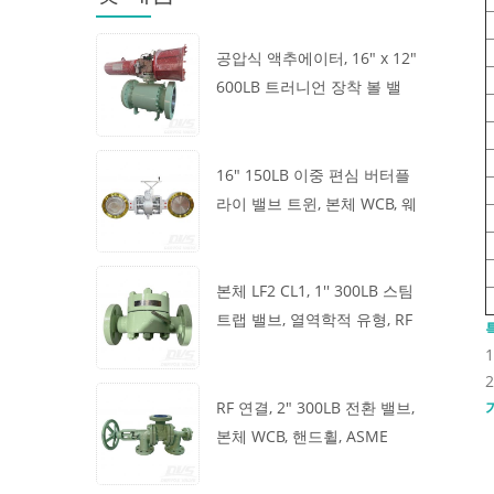
공압식 액추에이터, 16" x 12"
600LB 트러니언 장착 볼 밸
브, 본체 A105, API6D
16" 150LB 이중 편심 버터플
라이 밸브 트윈, 본체 WCB, 웨
이퍼, API609, 터빈
본체 LF2 CL1, 1'' 300LB 스팀
트랩 밸브, 열역학적 유형, RF
연결, GB/T22654
RF 연결, 2" 300LB 전환 밸브,
본체 WCB, 핸드휠, ASME
B16.34