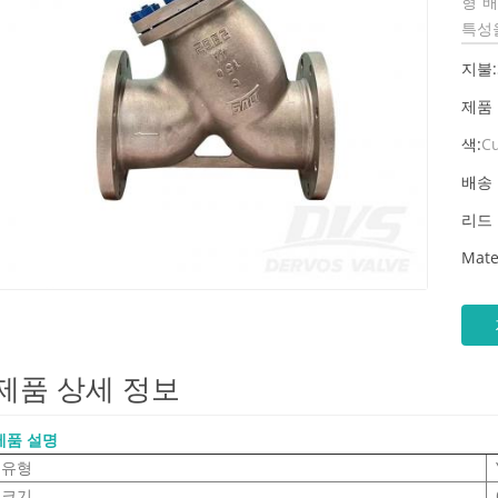
형 배
특성을
지불:
제품
색:
C
배송 
리드 
Mate
제품 상세 정보
제품 설명
유형
크기