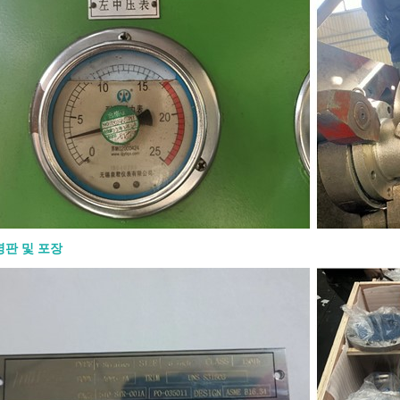
정의해야 합니다. API 600 게이트 밸브
요? 하나의 API 600 게이트 밸브 는
산업용 서비스용으로 설계된 강철 게이
니다. 일반적으로 경량 밸브보다 더 견
 필요한 압력, 온도 및 공정 조건에서
는 차단 기능을 제공해야 하는 곳에 사
API 600은 강철 게이트 밸브에 적용되
다. 일반적으로 볼트 체결 보닛 구조,
및 요크 설계, 상승 스템 작동 방식, 금
면, 플랜지 또는 맞대기 용접 엔드와 관
 구매자에게 중요한 핵심은 간단합니다.
0 게이트 밸브는 조절용이 아니라 차단용
되었습니다. 일반적으로 완전히 열거나
힌 상태로 작동해야 합니다. 주요 설계
명판 및 포장
 600 게이트 밸브의 설계는 강도, 밀봉
신뢰성에 중점을 둡니다. 일반적인 설계
과 같습니다: ● 볼트 체결 보닛 구조 ●
및 요크(OS&Y) 설계 ● 상승 스템 ● 플렉
는 솔리드 웨지 ● 금속 시트 표면 ● 설
교체 가능한 또는 용접 내장형 시트 링
RTJ 또는 맞대기 용접 엔드 ● 핸드휠, 기
는 액추에이터 작동 방식 상승 스템은