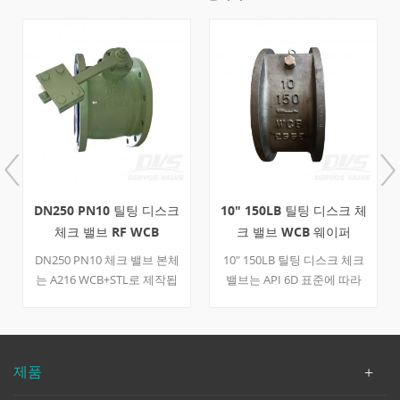
 틸팅 디스크
10" 150LB 틸팅 디스크 체
DN800 PN40 버터
 WCB
크 밸브 WCB 웨이퍼
형 비충격 체크 밸브 C
8
API6D
282 EF
체크 밸브 본체
10" 150LB 틸팅 디스크 체크
DN800 PN40 버터
STL로 제작됩
밸브는 API 6D 표준에 따라
무충격 체크 밸브는 CJ/T
해머 구조와
제작되었습니다. 밸브 본체는
표준에 따라 제작되었습
 특징을 가
A216 WCB+SS316으로 제작
밸브 본체는 A351CF8+
연결 모드는
되었습니다. 사판형의 구조적
질이며, 유압 실린더와
.
특징을 가지고 있습니다. 연
터웨이트가 장착된 구조
제품
결 방식은 웨이퍼입니다.
징을 가지고 있습니다.
방식은 EF입니다. 제품