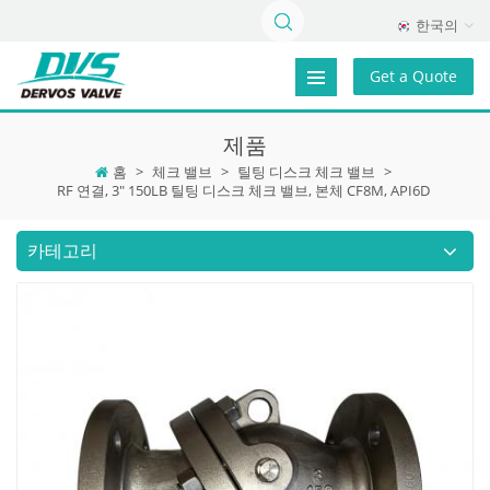
한국의
Get a Quote
제품
홈
>
체크 밸브
>
틸팅 디스크 체크 밸브
>
RF 연결, 3" 150LB 틸팅 디스크 체크 밸브, 본체 CF8M, API6D
카테고리