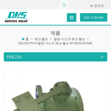
한국의
Get a Quote
제품
홈
>
체크 밸브
>
틸팅 디스크 체크 밸브
>
DN250 PN10 틸팅 디스크 체크 밸브 RF WCB API598
카테고리