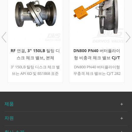
RF 연결, 3" 150LB 틸팅 디
DN800 PN40 버터플라이
스크 체크 밸브, 본체
형 비충격 체크 밸브 CJ/T
CF8M, API6D
282 EF
3" 150LB 틸팅 디스크 체크 밸
DN800 PN40 버터플라이형
브는 API 6D 및 BS1868 표준
무충격 체크 밸브는 CJ/T 282
에 따라 제작되었습니다. 밸
표준에 따라 제작되었습니다.
브 본체는 ASTM A351 CF8M
밸브 본체는 A351CF8+STL 재
으로 제작되었습니다. 틸팅
질이며, 유압 실린더와 카운
디스크 유형, 볼트 커버의 구
터웨이트가 장착된 구조적 특
제품
조적 특성을 가지고 있습니
징을 가지고 있습니다. 연결
다. 연결 모드는 RF입니다.
방식은 EF입니다. 제품 매개
자원
변수 유형 버터플라이형 비충
돌 체크 밸브 크기 디나800 압
회사 소개
력 PN40 연결 EF 본체 재질