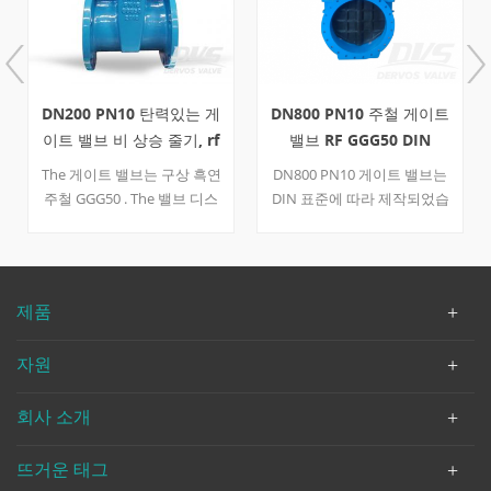
DN200 PN10 탄력있는 게
DN800 PN10 주철 게이트
이트 밸브 비 상승 줄기, rf
밸브 RF GGG50 DIN
The 게이트 밸브는 구상 흑연
DN800 PN10 게이트 밸브는
주철 GGG50 . The 밸브 디스
DIN 표준에 따라 제작되었습
크는 고무 포장 고무로 우수
니다. 밸브 몸체는 GGG50으
한 밀봉 효과를 얻기 위해 탄
로 만들어졌습니다. F4 음용
력있는 변형. 비 상승 탄성 시
수 소프트 게이트의 구조적
트 게이트 밸브는 누출, 부식
특성을 가지고 있습니다. 연
제품
등과 같은 일반적인 게이트
결 모드는 RF이며 기어 작동
밸브의 문제를 해결합니다.
이 있습니다.
자원
And 공간도 절약합니다.
회사 소개
뜨거운 태그