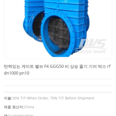
탄력있는 게이트 밸브 F4 GGG50 비 상승 줄기 기어 박스 rf
dn1000 pn10
지불:
30% T/T When Order, 70% T/T Before Shipment
제품 원산지:
China
색:
Customization