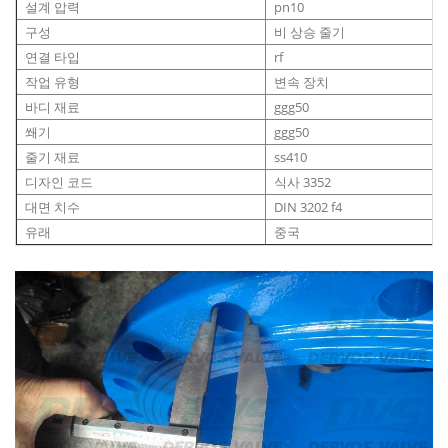
설계 압력
pn10
구성
비 상승 줄기
연결 타입
rf
작업 유형
변속 장치
바디 재료
ggg50
쐐기
ggg50
줄기 재료
ss410
디자인 코드
식사 3352
대면 치수
DIN 3202 f4
유래
중국