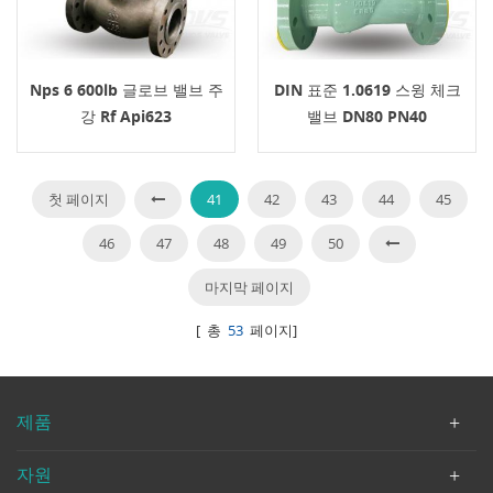
Nps 6 600lb 글로브 밸브 주
DIN 표준 1.0619 스윙 체크
강 Rf Api623
밸브 DN80 PN40
첫 페이지
41
42
43
44
45
46
47
48
49
50
마지막 페이지
[ 총
53
페이지]
제품
자원