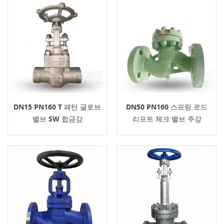
DN15 PN160 T 패턴 글로브
DN50 PN160 스프링 로드
밸브 SW 합금강
리프트 체크 밸브 주강