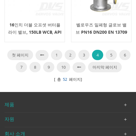
16인치 더블 오프셋 버터플
벨로우즈 밀폐형 글로브 밸
라이 밸브, 150LB WCB, API
브 PN16 DN200 EN 13709
609 규격 준수
핸드휠
첫 페이지
1
2
3
4
5
6
7
8
9
10
마지막 페이지
[ 총
52
페이지]
제품
자원
회사 소개