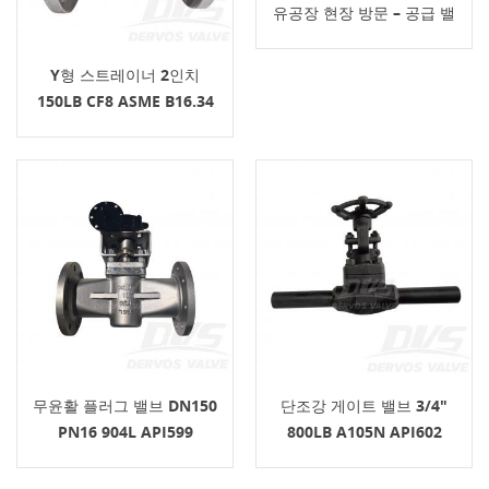
유공장 현장 방문 – 공급 밸
브 납품 후 점검
Y형 스트레이너 2인치
150LB CF8 ASME B16.34
무윤활 플러그 밸브 DN150
단조강 게이트 밸브 3/4"
PN16 904L API599
800LB A105N API602