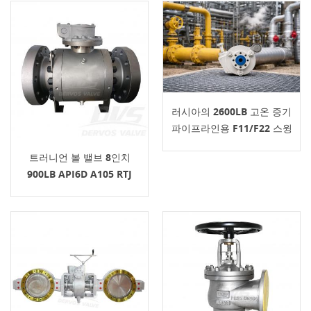
러시아의 2600LB 고온 증기
파이프라인용 F11/F22 스윙
형 라인 블라인드 밸브: 12개
트러니언 볼 밸브 8인치
월 이상 누출 없이 온라인 차
900LB API6D A105 RTJ
단 성공