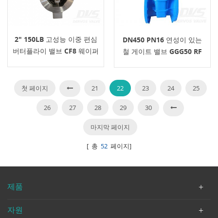
2" 150LB 고성능 이중 편심
DN450 PN16 연성이 있는
버터플라이 밸브 CF8 웨이퍼
철 게이트 밸브 GGG50 RF
API609
DIN
첫 페이지
21
22
23
24
25
26
27
28
29
30
마지막 페이지
[ 총
52
페이지]
제품
자원