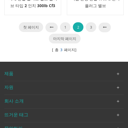
브 타입 2 인치 300lb Cf3
플러그 밸브
첫 페이지
1
2
3
마지막 페이지
[ 총
3
페이지]
제품
자원
회사 소개
뜨거운 태그