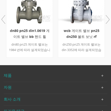
dn80 pn25 din1.0619 게
wcb 게이트 밸브 pn25
이트 밸브 bb 핸드 휠
dn250 볼트 보닛 rf
dn80 pn25 게이트 밸브는
dn250 pn25 게이트 밸브는
1984 년에 따라 설계되었습니
din 3352에 따라 설계되었습
다. 볼트 형 보닛, 외부 요크 및
니다. 볼트로 고정 된 보닛, 외
핸드 휠과 같은 밸브의 공통
부 요크 및 핸드 휠과 같은 밸
부품으로 본체는 1.0619와
브의 공통 부분이있는 몸체는
13cr로 구성됩니다. 신체, 보
wcb 및 stl로 만들어집니다.
제품
닛, 시트 및 기타 부품을 포함
밸브 본체, 보닛, 시트 및 기타
한 기타 부품은 추적 가능하
부품을 추적 할 수 있습니다.
자원
도록 약속됩니다. 빠른 세부
사항 유형 게이트 밸브 공칭
회사 소개
직경 dn80 공칭 압력 pn25 구
성 b.b; OS & Y; 연결 rf 조작
핸드 휠 디자인 및 제조 1984