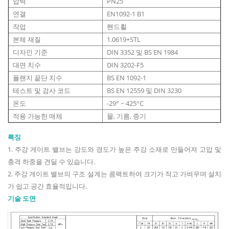
압력
PN25
연결
EN1092-1 B1
작업
핸드휠
본체 재질
1.0619+STL
디자인 기준
DIN 3352 및 BS EN 1984
대면 치수
DIN 3202-F5
플랜지 끝단 치수
BS EN 1092-1
테스트 및 검사 코드
BS EN 12559 및 DIN 3230
온도
-29° ~ 425°C
적용 가능한 매체
물, 기름, 증기
특징
1. 주강 게이트 밸브는 강도와 경도가 높은 주강 소재로 만들어져 고압 및
충격 하중을 견딜 수 있습니다.
2. 주강 게이트 밸브의 구조 설계는 콤팩트하여 크기가 작고 가벼우며 설치
가 쉽고 공간 효율적입니다.
기술 도면