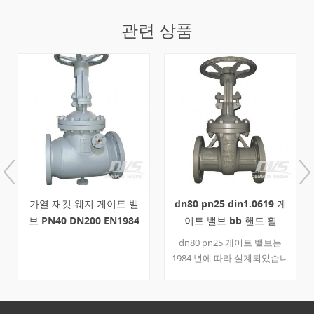
관련 상품
가열 재킷 웨지 게이트 밸
dn80 pn25 din1.0619 게
브 PN40 DN200 EN1984
이트 밸브 bb 핸드 휠
WCB
dn80 pn25 게이트 밸브는
1984 년에 따라 설계되었습니
다. 볼트 형 보닛, 외부 요크 및
핸드 휠과 같은 밸브의 공통
부품으로 본체는 1.0619와