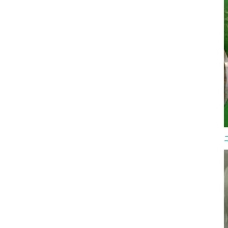
트 밸브란 무엇인
작동 빈도에 따라 달라집니다. 주요 버터플라이
구 사항을 
 API 602 요
밸브 유형은 무엇인가요? 버터플라이 밸브는 일
란 무엇인가
게이트 밸브입니
반적으로 디스크 설계, 본체 연결 방식, 시트 재질
까다로운 
산업 적용 분야에
및 구동 방식에 따라 분류됩니다. 이 분류가 중요
트 밸브입
게이트, 글로브 및
한 이유는 두 밸브가 모두 버터플라이 밸브라고
고한 구조가
게이트 밸브와
불리더라도 사용 한계가 매우 다를 수 있기 때문
신뢰성 있
 압력, 온도,
입니다. 버터플라이 밸브는 회전하는 디스크를
용됩니다. 
소형 배관 시
사용하여 유량을 차단하거나 조절합니다. 컴팩트
는 규격입니
밀한 재료 구
한 구조, 가벼운 무게 및 90도 회전 작동 방식 때문
외부 나사 
스에 유용합니
에 수처리, 발전소, 화학 공정, HVAC, 해양 시스템
속 시트 표
운전 조건이 까
및 일반 산업용 배관에 널리 사용됩니다. 구매자
련됩니다.
 선택인 경우가
에게 핵심 질문은 단순히 “어느 유형이 더 저렴한
API 60
이트 밸브를 사용
가?”가 아닙니다. “어느 유형이 실제 압력, 온도,
으로 설계
템에서 신뢰성
유체 및 밀봉 요구 사항을 처리할 수 있는가?”입니
완전히 닫
 단조 게이트 밸
다. 동심형 버터플라이 밸브 A 동심형 버터플라
특징 API
, 발전소, 석유
이 밸브는 밸브 본체와 디스크의 중심선에 스템이
및 사용 
드레인 및 유틸
위치합니다. 센터라인 버터플라이 밸브라고도 합
특징은 다음
됩니다. 일반
니다. 이 유형은 일반적으로 저압 및 일반 서비스
외부 나사 
 ● 소구경 고압
용도에 사용되며, 특히 물, 공기 및 비공격성 유체
시블 웨지또
정 차단 ● 스키
에 적합합니다. 구조가 간단하고 경제적이며 유지
계에 따라 
결 ● 계기 및
보수가 쉽습니다. 제한점은 시트 마모입니다. 개
● 플랜지, 
학 서비스 더 큰
폐 과정에서 디스크는 이동하는 동안 상당 부분
어박스 또