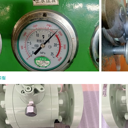
정의해야 합니다. API 600 게이트 밸브
요? 하나의 API 600 게이트 밸브 는
산업용 서비스용으로 설계된 강철 게이
니다. 일반적으로 경량 밸브보다 더 견
 필요한 압력, 온도 및 공정 조건에서
는 차단 기능을 제공해야 하는 곳에 사
API 600은 강철 게이트 밸브에 적용되
다. 일반적으로 볼트 체결 보닛 구조,
및 요크 설계, 상승 스템 작동 방식, 금
면, 플랜지 또는 맞대기 용접 엔드와 관
 구매자에게 중요한 핵심은 간단합니다.
0 게이트 밸브는 조절용이 아니라 차단용
되었습니다. 일반적으로 완전히 열거나
힌 상태로 작동해야 합니다. 주요 설계
그림
 600 게이트 밸브의 설계는 강도, 밀봉
신뢰성에 중점을 둡니다. 일반적인 설계
과 같습니다: ● 볼트 체결 보닛 구조 ●
및 요크(OS&Y) 설계 ● 상승 스템 ● 플렉
는 솔리드 웨지 ● 금속 시트 표면 ● 설
교체 가능한 또는 용접 내장형 시트 링
RTJ 또는 맞대기 용접 엔드 ● 핸드휠, 기
는 액추에이터 작동 방식 상승 스템은