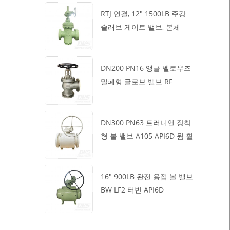
RTJ 연결, 12" 1500LB 주강
슬래브 게이트 밸브, 본체
WCB, 기어박스 작동
DN200 PN16 앵글 벨로우즈
밀폐형 글로브 밸브 RF
1.4408
DN300 PN63 트러니언 장착
형 볼 밸브 A105 API6D 웜 휠
16" 900LB 완전 용접 볼 밸브
BW LF2 터빈 API6D