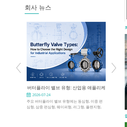
회사 뉴스
: 사용 시점과
버터플라이 밸브 유형: 산업용 애플리케
API 6
 방법
이션에 적합한 설계를 선택하는 방법
2026-07-24
2026-0
 천연가스, 화학,
주요 버터플라이 밸브 유형에는 동심형, 이중 편
API 60
 게이트 밸브
심형, 삼중 편심형, 웨이퍼형, 러그형, 플랜지형,
정유 및 발
를 지정하려면
소프트 시트형, 금속 시트형, 수동식, 공압식 및 전
차단용으로
엔드 연결, 포트
동식 버터플라이 밸브가 포함됩니다. 적절한 선택
니다. 좋은
전 조건을 확인
은 압력, 온도, 유체, 누설 요구 사항, 설치 공간 및
재질, 트림