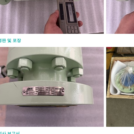
밸브가 열려 있는지 닫혀 있는지 확인하
을 줍니다. OS&Y 구조는 또한 스템 나
력 경계 외부에 유지하여 검사와 유지보
게 할 수 있습니다. 고온 또는 고압 서비
지, 시트, 가스켓, 패킹 및 볼트 재질을
 확인해야 합니다. 밸브가 일반 규격을
도 재질이나 트림이 유체에 적합하지
명판 및 포장
할 수 없습니다. API 600 게이트 밸브
 재질 재질 선택은 공정 유체, 운전
 위험 및 압력 등급에 맞아야 합니다. 일
디 및 보닛 재질은 다음과 같습니다: 재
 용도 ASTM A216 WCB 일반 탄소강
M A217 WC6 / WC9 고온 합금강 서비
352 LCB / LCC 저온 서비스 ASTM
8 / CF8M 스테인리스강 또는 부식성 서
렉스 스테인리스강 부식 또는 염화물 함
 트림 선택도 동일하게 중요합니다. 스
 시트 및 하드페이싱은 온도, 유체 및 누
과 호환되어야 합니다. 정유, 증기 또
학 서비스의 �
검사 보고서