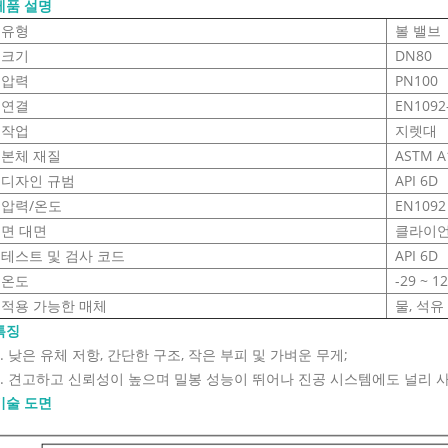
제품 설명
유형
볼 밸브
크기
DN80
압력
PN100
연결
EN1092
작업
지렛대
본체 재질
ASTM A
디자인 규범
API 6D
압력/온도
EN1092
면 대면
클라이언
테스트 및 검사 코드
API 6D
온도
-29 ~ 1
적용 가능한 매체
물, 석유
특징
1. 낮은 유체 저항, 간단한 구조, 작은 부피 및 가벼운 무게;
2. 견고하고 신뢰성이 높으며 밀봉 성능이 뛰어나 진공 시스템에도 널리 
기술 도면