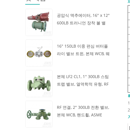
공압식 액추에이터, 16" x 12"
600LB 트러니언 장착 볼 밸
브, 본체 A105, API6D
16" 150LB 이중 편심 버터플
라이 밸브 트윈, 본체 WCB, 웨
이퍼, API609, 터빈
본체 LF2 CL1, 1'' 300LB 스팀
트랩 밸브, 열역학적 유형, RF
연결, GB/T22654
RF 연결, 2" 300LB 전환 밸브,
본체 WCB, 핸드휠, ASME
B16.34