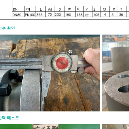
치수 확인
00 게이트 밸브: 설계 특징, 재질 및
RFQ
8-07
0 게이트 밸브는 석유, 천연가스, 석유화학,
전 분야에서 완전 개방 또는 완전 폐쇄
 사용되는 고강도 강철 게이트 밸브입
압력 테스트
 RFQ(견적 요청서)는 크기, 압력 등급,
, 엔드 연결, 작동 방식, 시험 및 문서 요