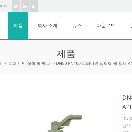
1819
제품
회사 소개
뉴스
다운로드
제품
브
>
트러 니언 장착 볼 밸브
>
DN80 PN100 트러니언 장착형 볼 밸브 A1
DN
AP
DN8
밸브 