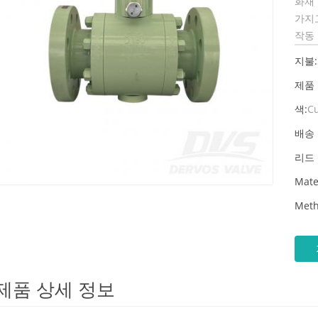
화재
가지고
작동
지불:
제품
색:
C
배송 
리드 
Mate
Meth
제품 상세 정보