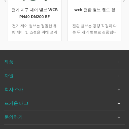
전기 지구 제어 밸브 WCB
wcb 전환 밸브 핸드 휠
PN40 DN200 RF
전기 제어 밸브는 정밀한 유
전환 밸브는 공칭 직경과 다
량 제어 및 조절을 위해 설계
른 두 개의 밸브로 결합됩니
된 탄소강 wcb로 제작됩니다.
다. 하나는 dn100이고 다른
dervo에는 다양한 제어 밸브
하나는 dn150입니다. 밸브의
유형의 공급 업체가 많이 있
오른쪽에 핸드 휠을 장착하여
습니다. 빠른 세부 사항 유형
대형 wcb 제작 장치를 제어
제품
지구 컨트롤 밸브 크기 dn
할 수 있습니다. din 3356에
200 설계 압력 pn 40 연결
따라 설계된 밸브는 일반적으
자원
타입 rf 플랜지 디자인 코드
로 석유 산업에 사용됩니다.
저 같은 b16.34 연결 종료 저
빠른 세부 사항 유형 전환 밸
회사 소개
같은 b16.5 면 대면 저 같은
브 공칭 직경 dn100 * 150 공
b16.10 테스트 & amp; 검사
칭 압력 pn40 구성 볼트 보닛
API 598 바디 재료 a216
연결 rf 조작 핸드 휠 디자인
뜨거운 태그
wcb 트림 재료 스테인리스
및 제조 딘 3356 끝으로 종료
강철 신청 물, 석유 가스 회
mft의 표준에 플랜지 끝 치수
문의하기
사 프로필 2008 년에 설립 된
ko 1092-1 b1 테스트 & amp;
dervos valves industry co.,
검사 ko 12266-1 온도 범위