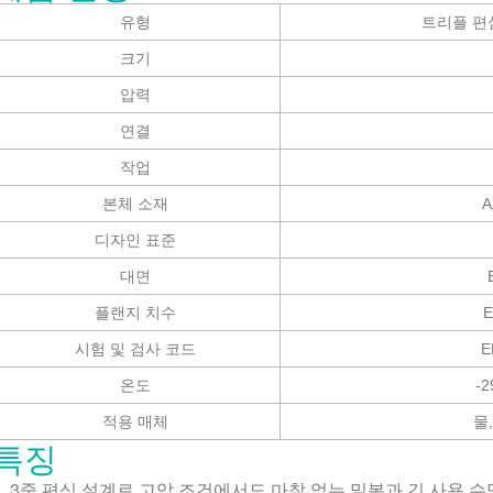
유형
트리플 편
크기
압력
연결
작업
본체 소재
A
디자인 표준
대면
플랜지 치수
E
시험 및 검사 코드
E
온도
-2
적용 매체
물
특징
.
3중 편심 설계로 고압 조건에서도 마찰 없는 밀봉과 긴 사용 