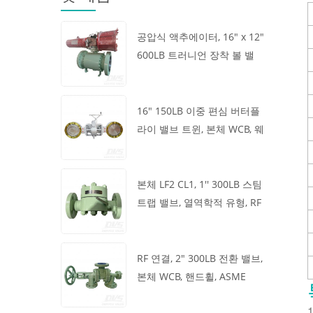
공압식 액추에이터, 16" x 12"
600LB 트러니언 장착 볼 밸
브, 본체 A105, API6D
16" 150LB 이중 편심 버터플
라이 밸브 트윈, 본체 WCB, 웨
이퍼, API609, 터빈
본체 LF2 CL1, 1'' 300LB 스팀
트랩 밸브, 열역학적 유형, RF
연결, GB/T22654
RF 연결, 2" 300LB 전환 밸브,
본체 WCB, 핸드휠, ASME
B16.34
1