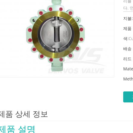
리플 
다. 
지불:
제품
색:
C
배송 
리드 
Mate
Meth
제품 상세 정보
제품 설명