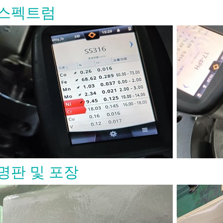
밸브가 열려 있는지 닫혀 있는지 확인하
스펙트럼
을 줍니다. OS&Y 구조는 또한 스템 나
력 경계 외부에 유지하여 검사와 유지보
게 할 수 있습니다. 고온 또는 고압 서비
지, 시트, 가스켓, 패킹 및 볼트 재질을
 확인해야 합니다. 밸브가 일반 규격을
도 재질이나 트림이 유체에 적합하지
할 수 없습니다. API 600 게이트 밸브
 재질 재질 선택은 공정 유체, 운전
 위험 및 압력 등급에 맞아야 합니다. 일
디 및 보닛 재질은 다음과 같습니다: 재
 용도 ASTM A216 WCB 일반 탄소강
M A217 WC6 / WC9 고온 합금강 서비
352 LCB / LCC 저온 서비스 ASTM
8 / CF8M 스테인리스강 또는 부식성 서
렉스 스테인리스강 부식 또는 염화물 함
 트림 선택도 동일하게 중요합니다. 스
명판 및 포장
 시트 및 하드페이싱은 온도, 유체 및 누
과 호환되어야 합니다. 정유, 증기 또
학 서비스의 �