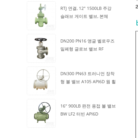
2
RTJ 연결, 12" 1500LB 주강
슬래브 게이트 밸브, 본체
WCB, 기어박스 작동
DN200 PN16 앵글 벨로우즈
밀폐형 글로브 밸브 RF
1.4408
DN300 PN63 트러니언 장착
형 볼 밸브 A105 API6D 웜 휠
16" 900LB 완전 용접 볼 밸브
BW LF2 터빈 API6D