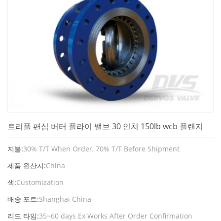
트리플 편심 버터 플라이 밸브 30 ​​인치 150lb wcb 플랜지
지불:
30% T/T When Order, 70% T/T Before Shipment
제품 원산지:
China
색:
Customization
배송 포트:
Shanghai China
리드 타임:
35~60 days Ex Works After Order Confirmation