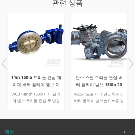
관련 상품
14in 150lb 트리플 편심 웨
탄소 스틸 트리플 편심 버
이퍼 버터 플라이 밸브 기
터 플라이 밸브 150lb 20
어 박스 소프트 씰
인치
WCB 14inch 150lb 버터 플라
탄소강으로 제작 된 3 중 편심
이 밸브 트리플 편심 무 방향
버터 플라이 밸브는 0 누출 성
실링 웨이퍼 타입 기어 핸드
능을 향상시키기 위해 클래스
휠 작동 api 609. 대면 치수
150에서 설계되었습니다. 기
api 609의 설계 및 제조 플랜
어 오퍼레이터를 사용하면 더
지 및 치수 asme b16.5. 테스
나은 주행을 할 수 있습니다.
제품
트 및 검사 API 598. 빠른 세부
빠른 세부 사항 유형 나비 형