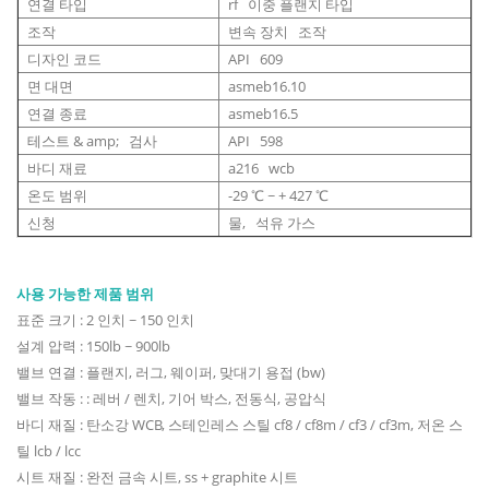
연결 타입
rf 이중 플랜지 타입
조작
변속 장치 조작
디자인 코드
API 609
면 대면
asmeb16.10
연결 종료
asmeb16.5
테스트 & amp; 검사
API 598
바디 재료
a216 wcb
온도 범위
-29 ℃ ~ + 427 ℃
신청
물, 석유 가스
사용 가능한 제품 범위
표준 크기 : 2 인치 ~ 150 인치
설계 압력 : 150lb ~ 900lb
밸브 연결 : 플랜지, 러그, 웨이퍼, 맞대기 용접 (bw)
밸브 작동 : : 레버 / 렌치, 기어 박스, 전동식, 공압식
바디 재질 : 탄소강 WCB, 스테인레스 스틸 cf8 / cf8m / cf3 / cf3m, 저온 스
틸 lcb / lcc
시트 재질 : 완전 금속 시트, ss + graphite 시트