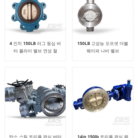
4 인치 150LB 러그 동심 버
150LB 고성능 오프셋 더블
터 플라이 밸브 연성 철
웨이퍼 나비 벨브
탄소 스틸 트리플 편심 버터
14in 150lb 트리플 편심 웨