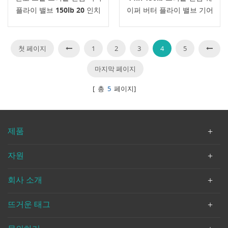
플라이 밸브 150lb 20 인치
이퍼 버터 플라이 밸브 기어
박스 소프트 씰
첫 페이지
1
2
3
4
5
마지막 페이지
[ 총
5
페이지]
제품
자원
회사 소개
뜨거운 태그