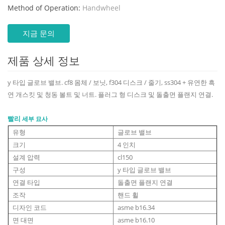
Method of Operation:
Handwheel
지금 문의
제품 상세 정보
y 타입 글로브 밸브. cf8 몸체 / 보닛, f304 디스크 / 줄기, ss304 + 유연한 흑
연 개스킷 및 청동 볼트 및 너트. 플러그 형 디스크 및 돌출면 플랜지 연결.
빨리
세부 묘사
유형
글로브 밸브
크기
4 인치
설계 압력
cl150
구성
y 타입 글로브 밸브
연결 타입
돌출면 플랜지 연결
조작
핸드 휠
디자인 코드
asme b16.34
면 대면
asme b16.10