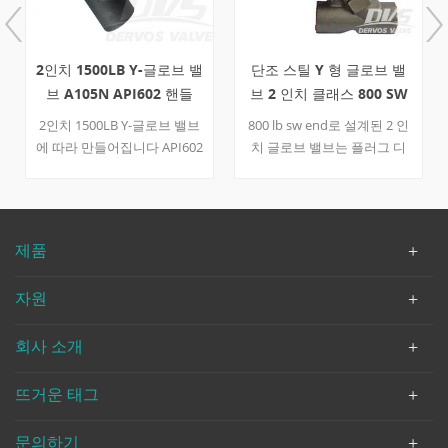
2인치 1500LB Y-글로브 밸
단조 스틸 Y 형 글로브 밸
브 A105N API602 핸들
브 2 인치 클래스 800 SW
2인치 1500LB Y-글로브 밸브
800 lb sw end로 설계된 2 인
에 따라 만들어집니다 API602
치 글로브 밸브는 플러그 디
표준. 밸브 바디 y는
스크, 볼트 형 보닛 및 y 형 구
A105N+STL로 제작되었습니
조로되어 있습니다. 핸드 휠
다. 이 밸브는 Y형, BB, OS&Y
작동 식 글로브 밸브는 단조
글로브 밸브를 갖춘 분리형
스틸 바디와 스테인레스 스틸
제품
바디 디자인을 특징으로 합니
트림으로 만들어졌습니다. 빠
다. 기음 연결 모드 ~이다 남
른 세부 사항 유형 지구 판막
자원
서 . 밸브는 다음에 의해 작동
크기 2 인치 압력 아니 800
됩니다. 핸들.
구조 와이 유형, y 패턴, 볼트
회사 소개
형 보닛 연결 타입 sw 조작 핸
드 휠 움직이는 디자인 코드
API 602 면 대면 저 같은
뜨거운 태그
b16.10 연결 표준 저 같은
b16.11 압력 및 온도 저 같
문의하기