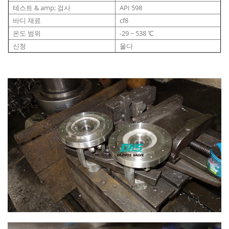
테스트 & amp; 검사
API 598
바디 재료
cf8
온도 범위
-29 ~ 538 ℃
신청
울다