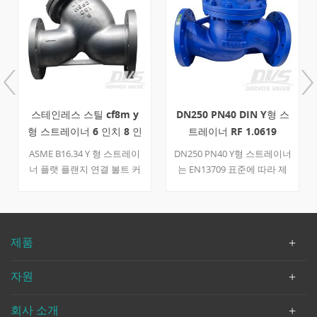
DN250 PN40 DIN Y형 스
8" 150LB 주강 Y형 스트레
트레이너 RF 1.0619
이너 RF CF3M ASME
EN13709
B16.34
DN250 PN40 Y형 스트레이너
8" 150LB 스트레이너는
는 EN13709 표준에 따라 제
ASME B16.34 표준에 따라 만
작되었습니다. 밸브 본체는
들어집니다. 밸브 본체는
EN 10213 1.0619로 제작되었
CF3M으로 만들어집니다. Y
습니다. Y형의 구조적 특징을
유형의 구조적 특성을 가지고
가지고 있습니다. 연결 모드
있습니다. 연결 모드는 RF입
제품
는 RF입니다.
니다.
자원
회사 소개