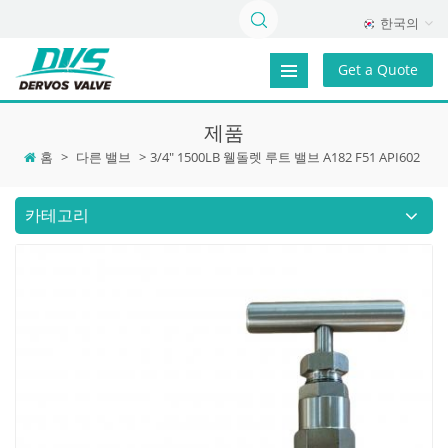
한국의
Get a Quote
제품
홈
>
다른 밸브
>
3/4" 1500LB 웰돌렛 루트 밸브 A182 F51 API602
카테고리