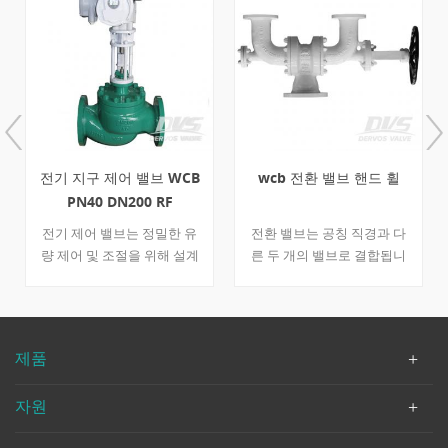
wcb 전환 밸브 핸드 휠
JIS F7308Cast Iron 각 지
구 벨브 10K150A
전환 밸브는 공칭 직경과 다
이 150A JIS5K 글로브 밸브에
른 두 개의 밸브로 결합됩니
적합한 해양 응용 프로그램.
다. 하나는 dn100이고 다른
주철 지구 벨브는 수동 핸들
하나는 dn150입니다. 밸브의
을 함께 운영하는 FF 플랜지
오른쪽에 핸드 휠을 장착하여
입니다.
대형 wcb 제작 장치를 제어
제품
할 수 있습니다. din 3356에
따라 설계된 밸브는 일반적으
자원
로 석유 산업에 사용됩니다.
빠른 세부 사항 유형 전환 밸