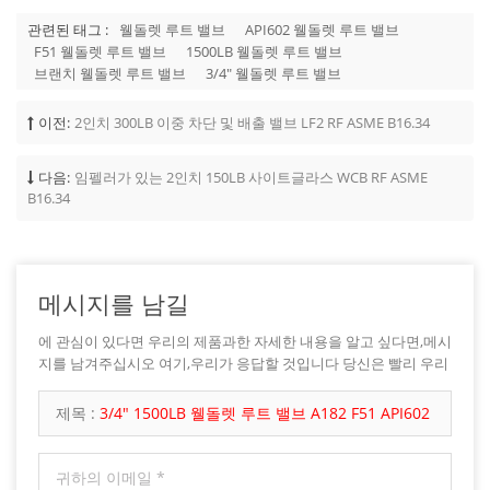
관련된 태그 :
웰돌렛 루트 밸브
API602 웰돌렛 루트 밸브
F51 웰돌렛 루트 밸브
1500LB 웰돌렛 루트 밸브
브랜치 웰돌렛 루트 밸브
3/4" 웰돌렛 루트 밸브
이전:
2인치 300LB 이중 차단 및 배출 밸브 LF2 RF ASME B16.34
다음:
임펠러가 있는 2인치 150LB 사이트글라스 WCB RF ASME
B16.34
메시지를 남길
에 관심이 있다면 우리의 제품과한 자세한 내용을 알고 싶다면,메시
지를 남겨주십시오 여기,우리가 응답할 것입니다 당신은 빨리 우리
가 할 수 있습니다.
제목 :
3/4" 1500LB 웰돌렛 루트 밸브 A182 F51 API602